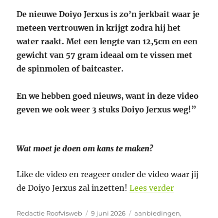
De nieuwe Doiyo Jerxus is zo’n jerkbait waar je
meteen vertrouwen in krijgt zodra hij het
water raakt. M
et een lengte van 12,5cm en een
gewicht van 57 gram ideaal om te vissen met
de spinmolen of baitcaster.
En we hebben goed nieuws, want in deze video
geven we ook weer 3 stuks Doiyo Jerxus weg!”
Wat moet je doen om kans te maken?
Like de video en reageer onder de video waar jij
“Video Doi
de Doiyo Jerxus zal inzetten!
Lees verder
Auteur
Geplaatst
Categorieën
Redactie Roofvisweb
9 juni 2026
aanbiedingen
,