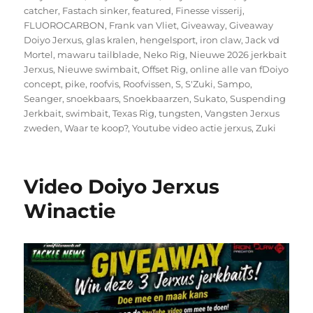
catcher
,
Fastach sinker
,
featured
,
Finesse visserij
,
FLUOROCARBON
,
Frank van Vliet
,
Giveaway
,
Giveaway
Doiyo Jerxus
,
glas kralen
,
hengelsport
,
iron claw
,
Jack vd
Mortel
,
mawaru tailblade
,
Neko Rig
,
Nieuwe 2026 jerkbait
Jerxus
,
Nieuwe swimbait
,
Offset Rig
,
online alle van fDoiyo
concept
,
pike
,
roofvis
,
Roofvissen
,
S
,
S'Zuki
,
Sampo
,
Seanger
,
snoekbaars
,
Snoekbaarzen
,
Sukato
,
Suspending
Jerkbait
,
swimbait
,
Texas Rig
,
tungsten
,
Vangsten Jerxus
zweden
,
Waar te koop?
,
Youtube video actie jerxus
,
Zuki
Video Doiyo Jerxus
Winactie