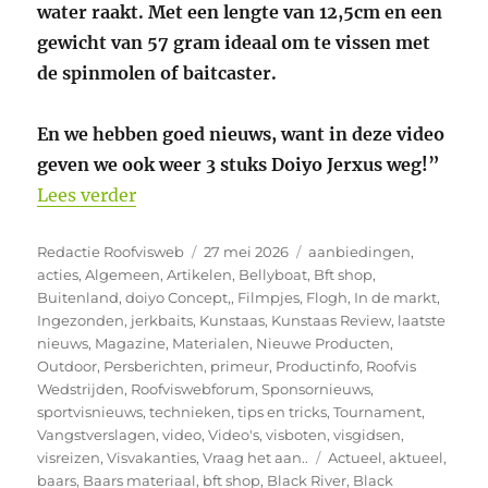
water raakt. M
et een lengte van 12,5cm en een
gewicht van 57 gram ideaal om te vissen met
de spinmolen of baitcaster.
En we hebben goed nieuws, want in deze video
geven we ook weer 3 stuks Doiyo Jerxus weg!”
“Winactie youtube video Doiyo Jerxus”
Lees verder
Auteur
Geplaatst
Categorieën
Redactie Roofvisweb
27 mei 2026
aanbiedingen
,
op
acties
,
Algemeen
,
Artikelen
,
Bellyboat
,
Bft shop
,
Buitenland
,
doiyo Concept,
,
Filmpjes
,
Flogh
,
In de markt
,
Ingezonden
,
jerkbaits
,
Kunstaas
,
Kunstaas Review
,
laatste
nieuws
,
Magazine
,
Materialen
,
Nieuwe Producten
,
Outdoor
,
Persberichten
,
primeur
,
Productinfo
,
Roofvis
Wedstrijden
,
Roofviswebforum
,
Sponsornieuws
,
sportvisnieuws
,
technieken
,
tips en tricks
,
Tournament
,
Vangstverslagen
,
video
,
Video's
,
visboten
,
visgidsen
,
Tags
visreizen
,
Visvakanties
,
Vraag het aan..
Actueel
,
aktueel
,
baars
,
Baars materiaal
,
bft shop
,
Black River
,
Black