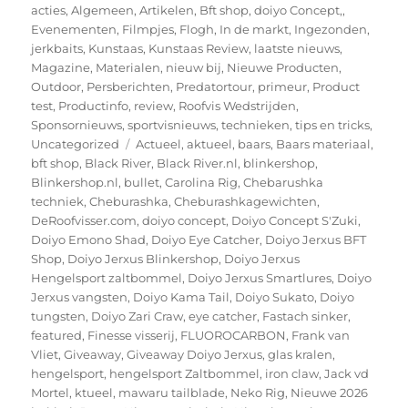
op
acties
,
Algemeen
,
Artikelen
,
Bft shop
,
doiyo Concept,
,
Evenementen
,
Filmpjes
,
Flogh
,
In de markt
,
Ingezonden
,
jerkbaits
,
Kunstaas
,
Kunstaas Review
,
laatste nieuws
,
Magazine
,
Materialen
,
nieuw bij
,
Nieuwe Producten
,
Outdoor
,
Persberichten
,
Predatortour
,
primeur
,
Product
test
,
Productinfo
,
review
,
Roofvis Wedstrijden
,
Sponsornieuws
,
sportvisnieuws
,
technieken
,
tips en tricks
,
Tags
Uncategorized
Actueel
,
aktueel
,
baars
,
Baars materiaal
,
bft shop
,
Black River
,
Black River.nl
,
blinkershop
,
Blinkershop.nl
,
bullet
,
Carolina Rig
,
Chebarushka
techniek
,
Cheburashka
,
Cheburashkagewichten
,
DeRoofvisser.com
,
doiyo concept
,
Doiyo Concept S'Zuki
,
Doiyo Emono Shad
,
Doiyo Eye Catcher
,
Doiyo Jerxus BFT
Shop
,
Doiyo Jerxus Blinkershop
,
Doiyo Jerxus
Hengelsport zaltbommel
,
Doiyo Jerxus Smartlures
,
Doiyo
Jerxus vangsten
,
Doiyo Kama Tail
,
Doiyo Sukato
,
Doiyo
tungsten
,
Doiyo Zari Craw
,
eye catcher
,
Fastach sinker
,
featured
,
Finesse visserij
,
FLUOROCARBON
,
Frank van
Vliet
,
Giveaway
,
Giveaway Doiyo Jerxus
,
glas kralen
,
hengelsport
,
hengelsport Zaltbommel
,
iron claw
,
Jack vd
Mortel
,
ktueel
,
mawaru tailblade
,
Neko Rig
,
Nieuwe 2026