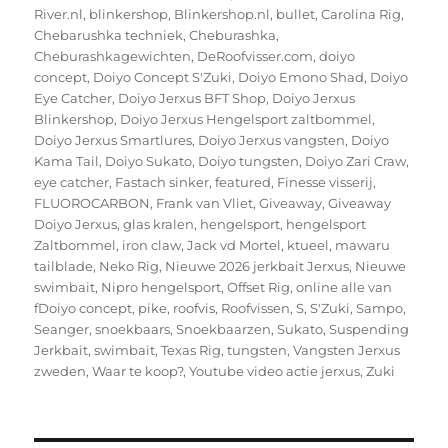
River.nl
,
blinkershop
,
Blinkershop.nl
,
bullet
,
Carolina Rig
,
Chebarushka techniek
,
Cheburashka
,
Cheburashkagewichten
,
DeRoofvisser.com
,
doiyo
concept
,
Doiyo Concept S'Zuki
,
Doiyo Emono Shad
,
Doiyo
Eye Catcher
,
Doiyo Jerxus BFT Shop
,
Doiyo Jerxus
Blinkershop
,
Doiyo Jerxus Hengelsport zaltbommel
,
Doiyo Jerxus Smartlures
,
Doiyo Jerxus vangsten
,
Doiyo
Kama Tail
,
Doiyo Sukato
,
Doiyo tungsten
,
Doiyo Zari Craw
,
eye catcher
,
Fastach sinker
,
featured
,
Finesse visserij
,
FLUOROCARBON
,
Frank van Vliet
,
Giveaway
,
Giveaway
Doiyo Jerxus
,
glas kralen
,
hengelsport
,
hengelsport
Zaltbommel
,
iron claw
,
Jack vd Mortel
,
ktueel
,
mawaru
tailblade
,
Neko Rig
,
Nieuwe 2026 jerkbait Jerxus
,
Nieuwe
swimbait
,
Nipro hengelsport
,
Offset Rig
,
online alle van
fDoiyo concept
,
pike
,
roofvis
,
Roofvissen
,
S
,
S'Zuki
,
Sampo
,
Seanger
,
snoekbaars
,
Snoekbaarzen
,
Sukato
,
Suspending
Jerkbait
,
swimbait
,
Texas Rig
,
tungsten
,
Vangsten Jerxus
zweden
,
Waar te koop?
,
Youtube video actie jerxus
,
Zuki