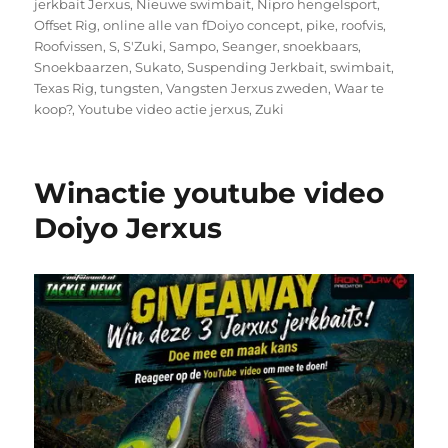
jerkbait Jerxus
,
Nieuwe swimbait
,
Nipro hengelsport
,
Offset Rig
,
online alle van fDoiyo concept
,
pike
,
roofvis
,
Roofvissen
,
S
,
S'Zuki
,
Sampo
,
Seanger
,
snoekbaars
,
Snoekbaarzen
,
Sukato
,
Suspending Jerkbait
,
swimbait
,
Texas Rig
,
tungsten
,
Vangsten Jerxus zweden
,
Waar te
koop?
,
Youtube video actie jerxus
,
Zuki
Winactie youtube video
Doiyo Jerxus