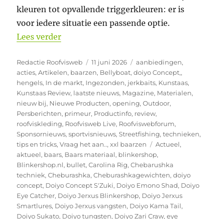
kleuren tot opvallende triggerkleuren: er is
voor iedere situatie een passende optie.
“Alle Doiyo en Iron Claw kunstaas nu onl
Lees verder
Auteur
Geplaatst
Categorieën
Redactie Roofvisweb
11 juni 2026
aanbiedingen
,
op
acties
,
Artikelen
,
baarzen
,
Bellyboat
,
doiyo Concept,
,
hengels
,
In de markt
,
Ingezonden
,
jerkbaits
,
Kunstaas
,
Kunstaas Review
,
laatste nieuws
,
Magazine
,
Materialen
,
nieuw bij
,
Nieuwe Producten
,
opening
,
Outdoor
,
Persberichten
,
primeur
,
Productinfo
,
review
,
roofviskleding
,
Roofvisweb Live
,
Roofviswebforum
,
Sponsornieuws
,
sportvisnieuws
,
Streetfishing
,
technieken
,
Tags
tips en tricks
,
Vraag het aan..
,
xxl baarzen
Actueel
,
aktueel
,
baars
,
Baars materiaal
,
blinkershop
,
Blinkershop.nl
,
bullet
,
Carolina Rig
,
Chebarushka
techniek
,
Cheburashka
,
Cheburashkagewichten
,
doiyo
concept
,
Doiyo Concept S'Zuki
,
Doiyo Emono Shad
,
Doiyo
Eye Catcher
,
Doiyo Jerxus Blinkershop
,
Doiyo Jerxus
Smartlures
,
Doiyo Jerxus vangsten
,
Doiyo Kama Tail
,
Doiyo Sukato
,
Doiyo tungsten
,
Doiyo Zari Craw
,
eye