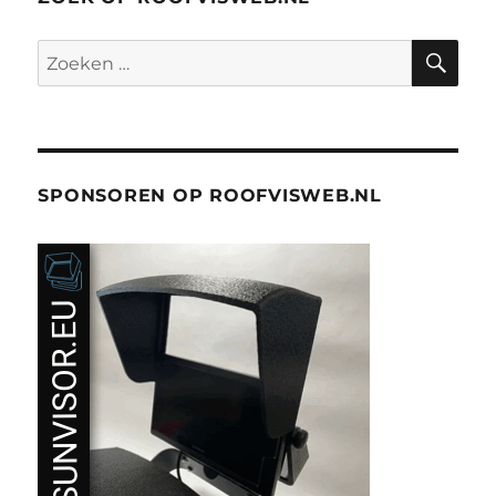
ZO
Zoeken
naar:
SPONSOREN OP ROOFVISWEB.NL