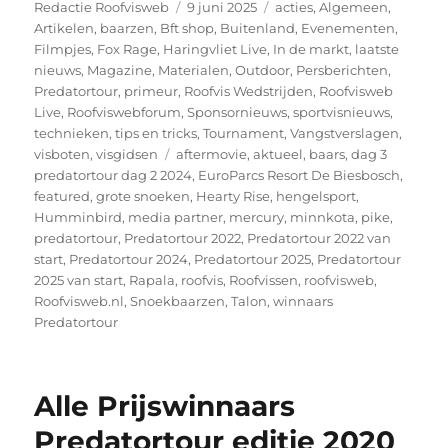
Auteur
Geplaatst
Categorieën
Redactie Roofvisweb
9 juni 2025
acties
,
Algemeen
,
op
Artikelen
,
baarzen
,
Bft shop
,
Buitenland
,
Evenementen
,
Filmpjes
,
Fox Rage
,
Haringvliet Live
,
In de markt
,
laatste
nieuws
,
Magazine
,
Materialen
,
Outdoor
,
Persberichten
,
Predatortour
,
primeur
,
Roofvis Wedstrijden
,
Roofvisweb
Live
,
Roofviswebforum
,
Sponsornieuws
,
sportvisnieuws
,
technieken
,
tips en tricks
,
Tournament
,
Vangstverslagen
,
Tags
visboten
,
visgidsen
aftermovie
,
aktueel
,
baars
,
dag 3
predatortour dag 2 2024
,
EuroParcs Resort De Biesbosch
,
featured
,
grote snoeken
,
Hearty Rise
,
hengelsport
,
Humminbird
,
media partner
,
mercury
,
minnkota
,
pike
,
predatortour
,
Predatortour 2022
,
Predatortour 2022 van
start
,
Predatortour 2024
,
Predatortour 2025
,
Predatortour
2025 van start
,
Rapala
,
roofvis
,
Roofvissen
,
roofvisweb
,
Roofvisweb.nl
,
Snoekbaarzen
,
Talon
,
winnaars
Predatortour
Alle Prijswinnaars
Predatortour editie 2020