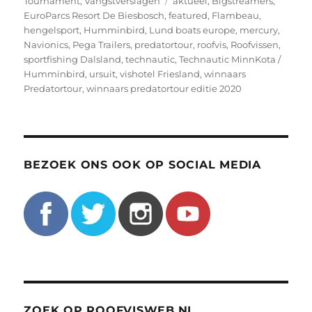
Tournament
,
Vangstverslagen
aktueel
,
Bigstreamers
,
EuroParcs Resort De Biesbosch
,
featured
,
Flambeau
,
hengelsport
,
Humminbird
,
Lund boats europe
,
mercury
,
Navionics
,
Pega Trailers
,
predatortour
,
roofvis
,
Roofvissen
,
sportfishing Dalsland
,
technautic
,
Technautic MinnKota /
Humminbird
,
ursuit
,
vishotel Friesland
,
winnaars
Predatortour
,
winnaars predatortour editie 2020
BEZOEK ONS OOK OP SOCIAL MEDIA
ZOEK OP ROOFVISWEB.NL