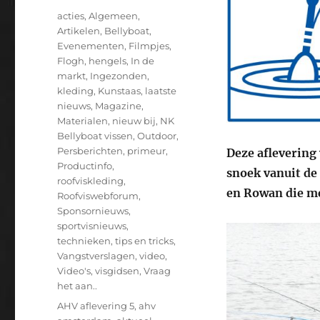
op
Categorieën
acties
,
Algemeen
,
Artikelen
,
Bellyboat
,
Evenementen
,
Filmpjes
,
Flogh
,
hengels
,
In de
markt
,
Ingezonden
,
kleding
,
Kunstaas
,
laatste
nieuws
,
Magazine
,
Materialen
,
nieuw bij
,
NK
Bellyboat vissen
,
Outdoor
,
Persberichten
,
primeur
,
Deze aflevering 
Productinfo
,
snoek vanuit de
roofviskleding
,
en Rowan die me
Roofviswebforum
,
Sponsornieuws
,
sportvisnieuws
,
technieken
,
tips en tricks
,
Vangstverslagen
,
video
,
Video's
,
visgidsen
,
Vraag
het aan..
Tags
AHV aflevering 5
,
ahv