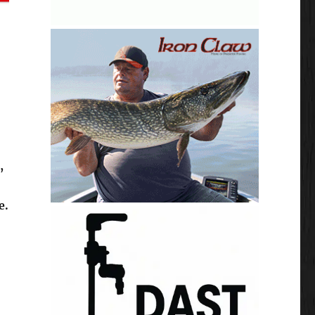
,
e.
”