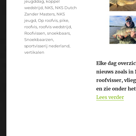
jeugddag
,
koppel
wedstrijd
,
NKS
,
NKS Dutch
Zander Masters
,
NKS
jeugd
,
Op roofvis
,
pike
,
roofvis
,
roofvis wedstrijd
,
Roofvissen
,
snoekbaars
,
Snoekbaarzen
,
sportvisserij nederland
,
vertikalen
Elke dag overzic
nieuws zoals in 
roofvisser, vlie
en zie onder het
“Heb
Lees verder