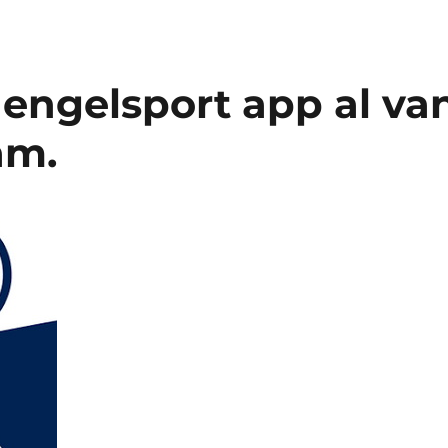
 Hengelsport app al va
am.