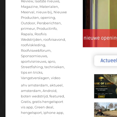
Review
,
laatste nieuws
,
Magazine
,
Materialen
,
Meerval
,
nieuw bij
,
Nieuwe
Producten
,
opening
,
Outdoor
,
Persberichten
,
primeur
,
Productinfo
,
Rapala
,
Roofvis
Wedstrijden
,
roofvisavond
,
roofviskleding
,
Roofviswebforum
,
Sponsornieuws
,
sportvisnieuws
,
spro
,
Streetfishing
,
technieken
,
tips en tricks
,
Vangstverslagen
,
video
Tags
ahv amsterdam
,
aktueel
,
amsterdam
,
Android
,
boten wedstrijd
,
featured
,
Gratis
,
gratis hengelsport
vis app
,
Green deal
,
hengelsport
,
iphone app
,