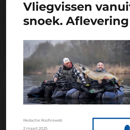
Vliegvissen vanui
snoek. Aflevering
Auteur
Redactie Roofvisweb
Geplaatst
2 maart 2025