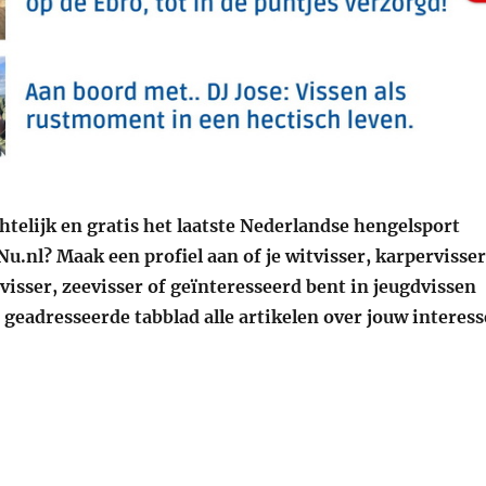
htelijk en gratis het laatste Nederlandse hengelsport
Nu.nl? Maak een profiel aan of je witvisser, karpervisser
gvisser, zeevisser of geïnteresseerd bent in jeugdvissen
 geadresseerde tabblad alle artikelen over jouw interess
 jij de Gratis Hengelsport app al van de AHV Amsterdam.