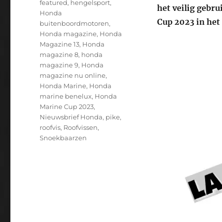
featured
,
hengelsport
,
het veilig gebru
Honda
Cup 2023 in het
buitenboordmotoren
,
Honda magazine
,
Honda
Magazine 13
,
Honda
magazine 8
,
honda
magazine 9
,
Honda
magazine nu online
,
Honda Marine
,
Honda
marine benelux
,
Honda
Marine Cup 2023
,
Nieuwsbrief Honda
,
pike
,
roofvis
,
Roofvissen
,
Snoekbaarzen