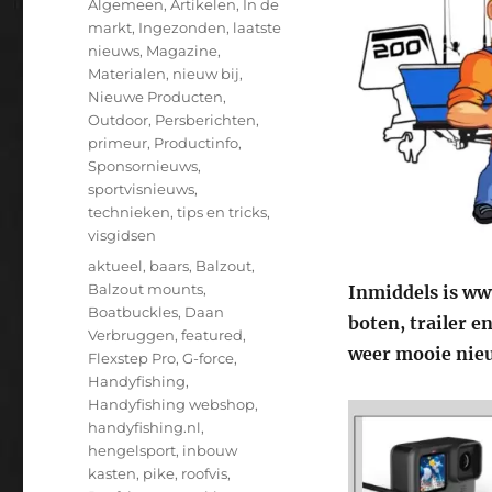
Algemeen
,
Artikelen
,
In de
markt
,
Ingezonden
,
laatste
nieuws
,
Magazine
,
Materialen
,
nieuw bij
,
Nieuwe Producten
,
Outdoor
,
Persberichten
,
primeur
,
Productinfo
,
Sponsornieuws
,
sportvisnieuws
,
technieken
,
tips en tricks
,
visgidsen
Tags
aktueel
,
baars
,
Balzout
,
Balzout mounts
,
Inmiddels is ww
Boatbuckles
,
Daan
boten, trailer e
Verbruggen
,
featured
,
weer mooie nieu
Flexstep Pro
,
G-force
,
Handyfishing
,
Handyfishing webshop
,
handyfishing.nl
,
hengelsport
,
inbouw
kasten
,
pike
,
roofvis
,