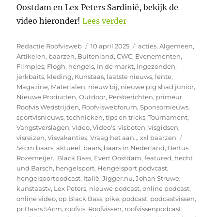
Oostdam en Lex Peters Sardinië, bekijk de
“Op Jacht naar Black B
video hieronder!
Lees verder
Auteur
Geplaatst
Categorieën
Redactie Roofvisweb
10 april 2025
acties
,
Algemeen
,
op
Artikelen
,
baarzen
,
Buitenland
,
CWC
,
Evenementen
,
Filmpjes
,
Flogh
,
hengels
,
In de markt
,
Ingezonden
,
jerkbaits
,
kleding
,
Kunstaas
,
laatste nieuws
,
lente
,
Magazine
,
Materialen
,
nieuw bij
,
nieuwe pig shad junior
,
Nieuwe Producten
,
Outdoor
,
Persberichten
,
primeur
,
Roofvis Wedstrijden
,
Roofviswebforum
,
Sponsornieuws
,
sportvisnieuws
,
technieken
,
tips en tricks
,
Tournament
,
Vangstverslagen
,
video
,
Video's
,
visboten
,
visgidsen
,
Tags
visreizen
,
Visvakanties
,
Vraag het aan..
,
xxl baarzen
54cm baars
,
aktueel
,
baars
,
baars in Nederland
,
Bertus
Rozemeijer.
,
Black Bass
,
Evert Oostdam
,
featured
,
hecht
und Barsch
,
hengelsport
,
Hengelsport podvcast
,
hengelsportpodcast
,
Italië
,
Jigger.nu
,
Johan Struwe
,
kunstaastv
,
Lex Peters
,
nieuwe podcast
,
online podcast
,
online video
,
op Black Bass
,
pike
,
podcast
,
podcastvissen
,
pr Baars 54cm
,
roofvis
,
Roofvissen
,
roofvissenpodcast
,