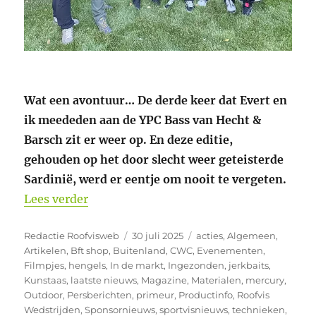
Wat een avontuur… De derde keer dat Evert en
ik meededen aan de YPC Bass van Hecht &
Barsch zit er weer op. En deze editie,
gehouden op het door slecht weer geteisterde
Sardinië, werd er eentje om nooit te vergeten.
“YPC Bass Sardinië 2025 – Eindelijk die 
Lees verder
Auteur
Geplaatst
Categorieën
Redactie Roofvisweb
30 juli 2025
acties
,
Algemeen
,
op
Artikelen
,
Bft shop
,
Buitenland
,
CWC
,
Evenementen
,
Filmpjes
,
hengels
,
In de markt
,
Ingezonden
,
jerkbaits
,
Kunstaas
,
laatste nieuws
,
Magazine
,
Materialen
,
mercury
,
Outdoor
,
Persberichten
,
primeur
,
Productinfo
,
Roofvis
Wedstrijden
,
Sponsornieuws
,
sportvisnieuws
,
technieken
,