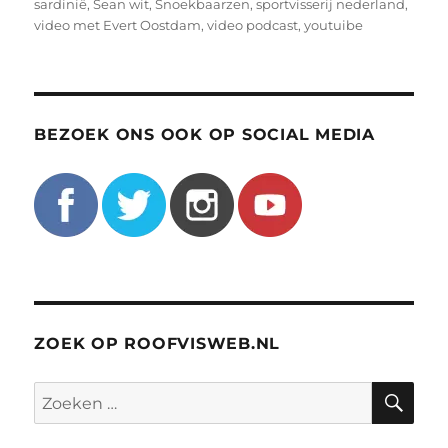
sardinië
,
Sean wit
,
Snoekbaarzen
,
sportvisserij nederland
,
video met Evert Oostdam
,
video podcast
,
youtuibe
BEZOEK ONS OOK OP SOCIAL MEDIA
ZOEK OP ROOFVISWEB.NL
ZO
Zoeken
naar: