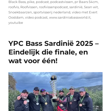
Black Bass
,
pike
,
podcast
,
podcastvissen
,
pr Baars 54cm
,
roofvis
,
Roofvissen
,
roofvissenpodcast
,
sardinië
,
Sean wit
,
Snoekbaarzen
,
sportvisserij nederland
,
video met Evert
Oostdam
,
video podcast
,
www.sardiniabassworld.it
,
youtuibe
YPC Bass Sardinië 2025 –
Eindelijk die finale, en
wat voor één!