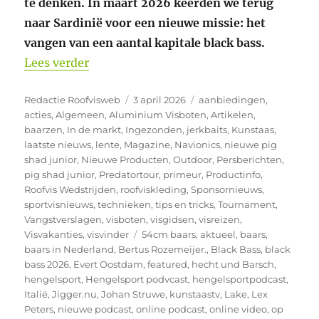
te denken. In maart 2026 keerden we terug
naar Sardinië voor een nieuwe missie: het
vangen van een aantal kapitale black bass.
“Op zoek naar monster Black Bass in Sar
Lees verder
Auteur
Geplaatst
Categorieën
Redactie Roofvisweb
3 april 2026
aanbiedingen
,
op
acties
,
Algemeen
,
Aluminium Visboten
,
Artikelen
,
baarzen
,
In de markt
,
Ingezonden
,
jerkbaits
,
Kunstaas
,
laatste nieuws
,
lente
,
Magazine
,
Navionics
,
nieuwe pig
shad junior
,
Nieuwe Producten
,
Outdoor
,
Persberichten
,
pig shad junior
,
Predatortour
,
primeur
,
Productinfo
,
Roofvis Wedstrijden
,
roofviskleding
,
Sponsornieuws
,
sportvisnieuws
,
technieken
,
tips en tricks
,
Tournament
,
Vangstverslagen
,
visboten
,
visgidsen
,
visreizen
,
Tags
Visvakanties
,
visvinder
54cm baars
,
aktueel
,
baars
,
baars in Nederland
,
Bertus Rozemeijer.
,
Black Bass
,
black
bass 2026
,
Evert Oostdam
,
featured
,
hecht und Barsch
,
hengelsport
,
Hengelsport podvcast
,
hengelsportpodcast
,
Italië
,
Jigger.nu
,
Johan Struwe
,
kunstaastv
,
Lake
,
Lex
Peters
,
nieuwe podcast
,
online podcast
,
online video
,
op