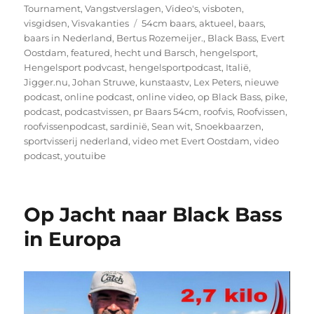
Tournament
,
Vangstverslagen
,
Video's
,
visboten
,
Tags
visgidsen
,
Visvakanties
54cm baars
,
aktueel
,
baars
,
baars in Nederland
,
Bertus Rozemeijer.
,
Black Bass
,
Evert
Oostdam
,
featured
,
hecht und Barsch
,
hengelsport
,
Hengelsport podvcast
,
hengelsportpodcast
,
Italië
,
Jigger.nu
,
Johan Struwe
,
kunstaastv
,
Lex Peters
,
nieuwe
podcast
,
online podcast
,
online video
,
op Black Bass
,
pike
,
podcast
,
podcastvissen
,
pr Baars 54cm
,
roofvis
,
Roofvissen
,
roofvissenpodcast
,
sardinië
,
Sean wit
,
Snoekbaarzen
,
sportvisserij nederland
,
video met Evert Oostdam
,
video
podcast
,
youtuibe
Op Jacht naar Black Bass
in Europa