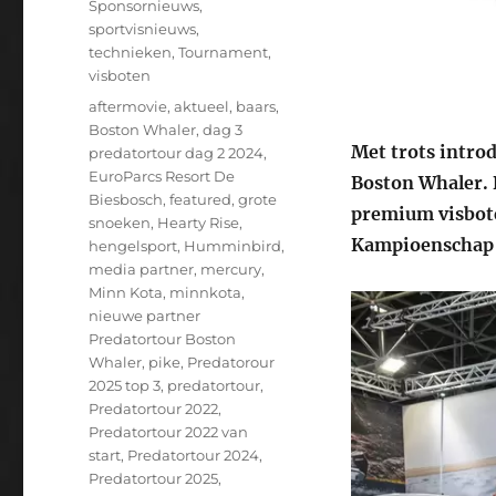
Sponsornieuws
,
sportvisnieuws
,
technieken
,
Tournament
,
visboten
Tags
aftermovie
,
aktueel
,
baars
,
Boston Whaler
,
dag 3
Met trots intro
predatortour dag 2 2024
,
EuroParcs Resort De
Boston Whaler. 
Biesbosch
,
featured
,
grote
premium visbote
snoeken
,
Hearty Rise
,
Kampioenschap 
hengelsport
,
Humminbird
,
media partner
,
mercury
,
Minn Kota
,
minnkota
,
nieuwe partner
Predatortour Boston
Whaler
,
pike
,
Predatorour
2025 top 3
,
predatortour
,
Predatortour 2022
,
Predatortour 2022 van
start
,
Predatortour 2024
,
Predatortour 2025
,