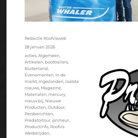
Auteur
Redactie Roofvisweb
Geplaatst
28 januari 2026
op
Categorieën
acties
,
Algemeen
,
Artikelen
,
boottrailers
,
Buitenland
,
Evenementen
,
In de
markt
,
Ingezonden
,
laatste
nieuws
,
Magazine
,
Materialen
,
mercury
,
nieuw bij
,
Nieuwe
Producten
,
Outdoor
,
Persberichten
,
Predatortour
,
primeur
,
Productinfo
,
Roofvis
Wedstrijden
,