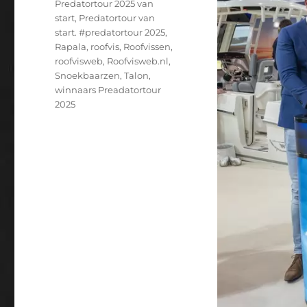
Predatortour 2025 van
start
,
Predatortour van
start. #predatortour 2025
,
Rapala
,
roofvis
,
Roofvissen
,
roofvisweb
,
Roofvisweb.nl
,
Snoekbaarzen
,
Talon
,
winnaars Preadatortour
2025