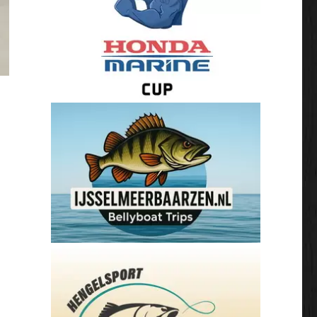
PredatorTour: Boston Whaler.”