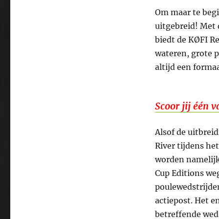
Om maar te begi
uitgebreid! Met
biedt de KØFI Re
wateren, grote pl
altijd een formaa
Scoor jij één 
Alsof de uitbrei
River tijdens he
worden namelijk
Cup Editions we
poulewedstrijden
actiepost. Het en
betreffende weds