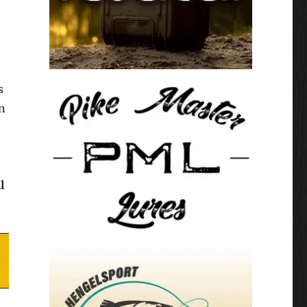
s
n
l