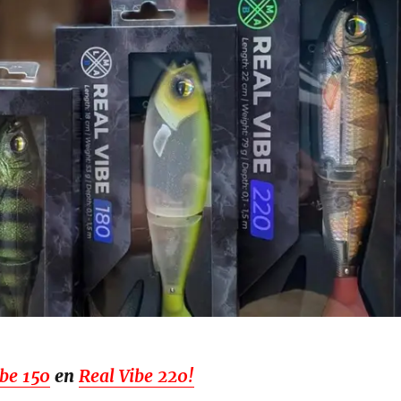
ibe 150
en
Real Vibe 220!