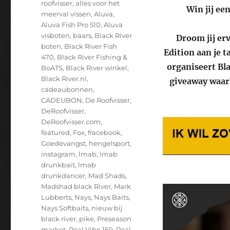
roofvisser
,
alles voor het
Win jij ee
meerval vissen
,
Aluva
,
Aluva Fish Pro 510
,
Aluva
visboten
,
baars
,
Black River
Droom jij er
boten
,
Black River Fish
Edition aan je t
470
,
Black River Fishing &
organiseert Bl
BoATS
,
Black River winkel
,
Black River.nl
,
giveaway waarb
cadeaubonnen
,
CADEUBON
,
De Roofvisser
,
DeRoofvisser
,
DeRoofvisser.com
,
featured
,
Fox
,
fracebook
,
Goedevangst
,
hengelsport
,
instagram
,
lmab
,
lmab
drunkbait
,
lmab
drunkdancer
,
Mad Shads
,
Madshad black River
,
Mark
Lubberts
,
Nays
,
Nays Baits
,
Nays Softbaits
,
nieuw bij
black river
,
pike
,
Preseason
market
,
Real Vibe 150
,
Real