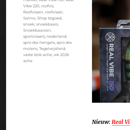
Vibe 220
,
roofvis
,
Roofvissen
,
roofvisser
,
Salmo
,
Shop tegoed
,
snoek
,
snoekbaars
,
Snoekbaarzen
,
sportvisserij nederland
,
spro dsx hengels
,
spro dsx
molens
,
Tegelwijsheid
,
vaste stok actie
,
wk 2026
actie
Nieuw:
Real V