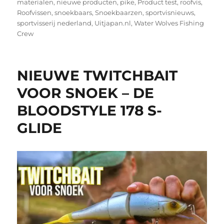
materialen
,
nieuwe producten
,
pike
,
Product test
,
roofvis
,
Roofvissen
,
snoekbaars
,
Snoekbaarzen
,
sportvisnieuws
,
sportvisserij nederland
,
Uitjapan.nl
,
Water Wolves Fishing
Crew
NIEUWE TWITCHBAIT
VOOR SNOEK – DE
BLOODSTYLE 178 S-
GLIDE