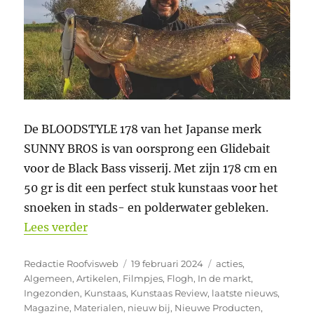
De BLOODSTYLE 178 van het Japanse merk
SUNNY BROS is van oorsprong een Glidebait
voor de Black Bass visserij. Met zijn 178 cm en
50 gr is dit een perfect stuk kunstaas voor het
snoeken in stads- en polderwater gebleken.
“NIEUWE TWITCHBAIT VOOR SNOEK – D
Lees verder
Auteur
Geplaatst
Categorieën
Redactie Roofvisweb
19 februari 2024
acties
,
op
Algemeen
,
Artikelen
,
Filmpjes
,
Flogh
,
In de markt
,
Ingezonden
,
Kunstaas
,
Kunstaas Review
,
laatste nieuws
,
Magazine
,
Materialen
,
nieuw bij
,
Nieuwe Producten
,