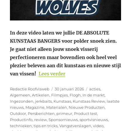
In deze video laten we jullie DE ABSOLUTE
KUNSTAAS BANGERS voor polder snoek zien.
Je gaat niet alleen jouw snoek visserij
perfectioneren maar bovendien ook heel veel
plezier beleven aan dit kunstaas en nieuwe stijl
“DE ABSOLUTE KUNSTAAS 
van vissen!
Lees verder
Auteur
Geplaatst
Categorieën
Redactie Roofvisweb
30 januari 2026
acties
,
op
Algemeen
,
Artikelen
,
Filmpjes
,
Flogh
,
In de markt
,
Ingezonden
,
jerkbaits
,
Kunstaas
,
Kunstaas Review
,
laatste
nieuws
,
Magazine
,
Materialen
,
Nieuwe Producten
,
Outdoor
,
Persberichten
,
primeur
,
Product test
,
Productinfo
,
review
,
Sponsornieuws
,
sportvisnieuws
,
technieken
,
tips en tricks
,
Vangstverslagen
,
video
,