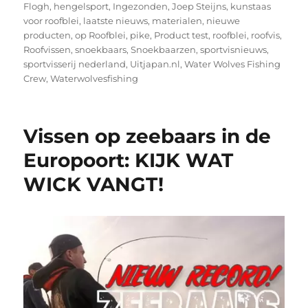
Flogh
,
hengelsport
,
Ingezonden
,
Joep Steijns
,
kunstaas
voor roofblei
,
laatste nieuws
,
materialen
,
nieuwe
producten
,
op Roofblei
,
pike
,
Product test
,
roofblei
,
roofvis
,
Roofvissen
,
snoekbaars
,
Snoekbaarzen
,
sportvisnieuws
,
sportvisserij nederland
,
Uitjapan.nl
,
Water Wolves Fishing
Crew
,
Waterwolvesfishing
Vissen op zeebaars in de
Europoort: KIJK WAT
WICK VANGT!