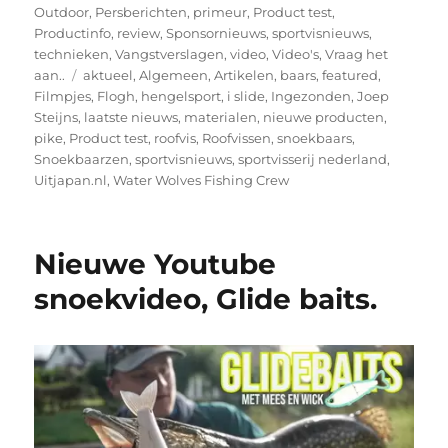
Outdoor
,
Persberichten
,
primeur
,
Product test
,
Productinfo
,
review
,
Sponsornieuws
,
sportvisnieuws
,
technieken
,
Vangstverslagen
,
video
,
Video's
,
Vraag het
Tags
aan..
aktueel
,
Algemeen
,
Artikelen
,
baars
,
featured
,
Filmpjes
,
Flogh
,
hengelsport
,
i slide
,
Ingezonden
,
Joep
Steijns
,
laatste nieuws
,
materialen
,
nieuwe producten
,
pike
,
Product test
,
roofvis
,
Roofvissen
,
snoekbaars
,
Snoekbaarzen
,
sportvisnieuws
,
sportvisserij nederland
,
Uitjapan.nl
,
Water Wolves Fishing Crew
Nieuwe Youtube
snoekvideo, Glide baits.