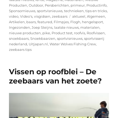
Producten
,
Outdoor
,
Persberichten
,
primeur
,
Productinfo
,
Sponsornieuws
,
sportvisnieuws
,
technieken
,
tips en tricks
,
Tags
video
,
Video's
,
visgidsen
,
zeebaars
aktueel
,
Algemeen
,
Artikelen
,
baars
,
featured
,
Filmpjes
,
Flogh
,
hengelsport
,
Ingezonden
,
Joep Steijns
,
laatste nieuws
,
materialen
,
nieuwe producten
,
pike
,
Product test
,
roofvis
,
Roofvissen
,
snoekbaars
,
Snoekbaarzen
,
sportvisnieuws
,
sportvisserij
nederland
,
Uitjapan.nl
,
Water Wolves Fishing Crew
,
zeebaars tips
Vissen op roofblei – De
zeebaars van het zoete?