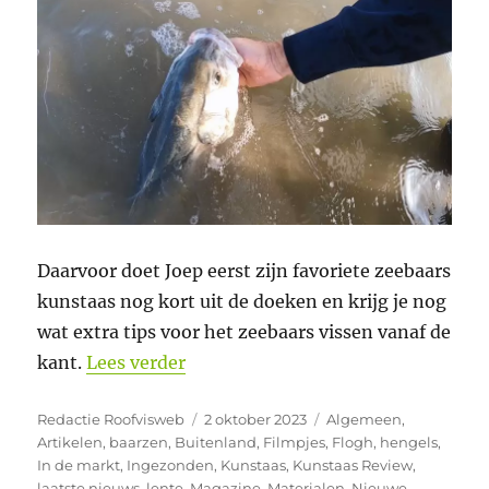
Daarvoor doet Joep eerst zijn favoriete zeebaars
kunstaas nog kort uit de doeken en krijg je nog
wat extra tips voor het zeebaars vissen vanaf de
“Meer zeebaars vangen? Joep show 
kant.
Lees verder
Auteur
Geplaatst
Categorieën
Redactie Roofvisweb
2 oktober 2023
Algemeen
,
op
Artikelen
,
baarzen
,
Buitenland
,
Filmpjes
,
Flogh
,
hengels
,
In de markt
,
Ingezonden
,
Kunstaas
,
Kunstaas Review
,
laatste nieuws
,
lente
,
Magazine
,
Materialen
,
Nieuwe