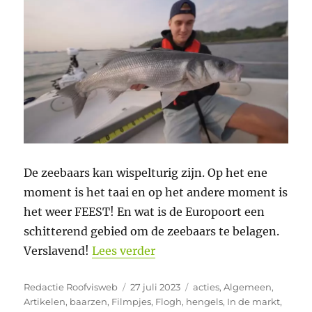
De zeebaars kan wispelturig zijn. Op het ene
moment is het taai en op het andere moment is
het weer FEEST! En wat is de Europoort een
schitterend gebied om de zeebaars te belagen.
“Vissen op zeebaars in de 
Verslavend!
Lees verder
Auteur
Geplaatst
Categorieën
Redactie Roofvisweb
27 juli 2023
acties
,
Algemeen
,
op
Artikelen
,
baarzen
,
Filmpjes
,
Flogh
,
hengels
,
In de markt
,