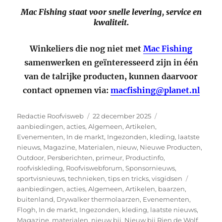
Mac Fishing staat voor snelle levering, service en
kwaliteit.
Winkeliers die nog niet met
Mac Fishing
samenwerken en geïnteresseerd zijn in één
van de talrijke producten, kunnen daarvoor
contact opnemen via:
macfishing@planet.nl
Auteur
Geplaatst
Categorieën
Redactie Roofvisweb
22 december 2025
op
aanbiedingen
,
acties
,
Algemeen
,
Artikelen
,
Evenementen
,
In de markt
,
Ingezonden
,
kleding
,
laatste
nieuws
,
Magazine
,
Materialen
,
nieuw
,
Nieuwe Producten
,
Outdoor
,
Persberichten
,
primeur
,
Productinfo
,
roofviskleding
,
Roofviswebforum
,
Sponsornieuws
,
Tags
sportvisnieuws
,
technieken
,
tips en tricks
,
visgidsen
aanbiedingen
,
acties
,
Algemeen
,
Artikelen
,
baarzen
,
buitenland
,
Drywalker thermolaarzen
,
Evenementen
,
Flogh
,
In de markt
,
Ingezonden
,
kleding
,
laatste nieuws
,
Magazine
,
materialen
,
nieuw bij
,
Nieuw bij Rien de Wolf
,