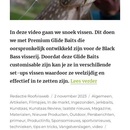
In deze video gaan we snoek vissen. Dit doen
we met Premium Glide Baits die
oorspronkelijk ontwikkeld zijn voor de Black
Bass visserij. Doordat deze Glide Baits
customisable zijn kan je ze in verschillende
set-ups vissen waardoor ze veelzijdig en
“Nieuwe Youtu
effectief in te zetten zijn.
Lees verder
Auteur
Geplaatst
Categorieën
Redactie Roofvisweb
2 november 2023
Algemeen
,
op
Artikelen
,
Filmpjes
,
In de markt
,
Ingezonden
,
jerkbaits
,
Kunstaas
,
Kunstaas Review
,
laatste nieuws
,
Magazine
,
Materialen
,
Nieuwe Producten
,
Outdoor
,
Persberichten
,
primeur
,
Productinfo
,
Sponsornieuws
,
sportvisnieuws
,
Tags
technieken
,
tips en tricks
,
Vangstverslagen
,
video