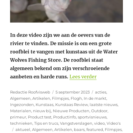
In deze video zijn we aan de oevers van de
rivier te vinden. De missie is om een grote
roofblei te vangen met kunstaas uit de Water
Wolves Fishing Store. De roofblei staat
algemeen bekend om zijn verschroeiende
“Vissen op roof
aanbeten en harde runs.
Lees verder
Auteur
Geplaatst
Categorieën
Redactie Roofvisweb
5 september 2023
acties
,
op
Algemeen
,
Artikelen
,
Filmpjes
,
Flogh
,
In de markt
,
Ingezonden
,
Kunstaas
,
Kunstaas Review
,
laatste nieuws
,
Materialen
,
nieuw bij
,
Nieuwe Producten
,
Outdoor
,
primeur
,
Product test
,
Productinfo
,
sportvisnieuws
,
technieken
,
Tips en trucs
,
Vangstverslagen
,
video
,
Video's
Tags
aktueel
,
Algemeen
,
Artikelen
,
baars
,
featured
,
Filmpjes
,