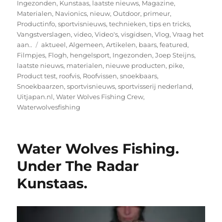
Ingezonden
,
Kunstaas
,
laatste nieuws
,
Magazine
,
Materialen
,
Navionics
,
nieuw
,
Outdoor
,
primeur
,
Productinfo
,
sportvisnieuws
,
technieken
,
tips en tricks
,
Vangstverslagen
,
video
,
Video's
,
visgidsen
,
Vlog
,
Vraag het
Tags
aan..
aktueel
,
Algemeen
,
Artikelen
,
baars
,
featured
,
Filmpjes
,
Flogh
,
hengelsport
,
Ingezonden
,
Joep Steijns
,
laatste nieuws
,
materialen
,
nieuwe producten
,
pike
,
Product test
,
roofvis
,
Roofvissen
,
snoekbaars
,
Snoekbaarzen
,
sportvisnieuws
,
sportvisserij nederland
,
Uitjapan.nl
,
Water Wolves Fishing Crew
,
Waterwolvesfishing
Water Wolves Fishing.
Under The Radar
Kunstaas.