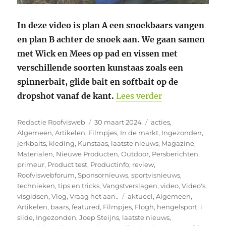
In deze video is plan A een snoekbaars vangen
en plan B achter de snoek aan. We gaan samen
met Wick en Mees op pad en vissen met
verschillende soorten kunstaas zoals een
spinnerbait, glide bait en softbait op de
“Hij vangt KN
dropshot vanaf de kant.
Lees verder
Auteur
Geplaatst
Categorieën
Redactie Roofvisweb
30 maart 2024
acties
,
op
Algemeen
,
Artikelen
,
Filmpjes
,
In de markt
,
Ingezonden
,
jerkbaits
,
kleding
,
Kunstaas
,
laatste nieuws
,
Magazine
,
Materialen
,
Nieuwe Producten
,
Outdoor
,
Persberichten
,
primeur
,
Product test
,
Productinfo
,
review
,
Roofviswebforum
,
Sponsornieuws
,
sportvisnieuws
,
technieken
,
tips en tricks
,
Vangstverslagen
,
video
,
Video's
,
Tags
visgidsen
,
Vlog
,
Vraag het aan..
aktueel
,
Algemeen
,
Artikelen
,
baars
,
featured
,
Filmpjes
,
Flogh
,
hengelsport
,
i
slide
,
Ingezonden
,
Joep Steijns
,
laatste nieuws
,