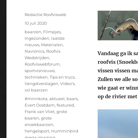
Auteur
Redactie Roofvisweb
Geplaatst
10 juli 2020
op
Categorieën
baarzen
,
Filmpjes
,
Ingezonden
,
laatste
nieuws
,
Materialen
,
Navionics
,
Roofvis
Vandaag ga ik s
Wedstrijden
,
roofvis (Snoekba
Roofviswebforum
,
vissen vissen ma
sportvisnieuws
,
technieken
,
Tips en trucs
,
Zullen we alle s
Vangstverslagen
,
Video's
,
wie gaat er winn
xxl baarzen
op de rivier met
Tags
#minnkota
,
aktueel
,
baars
,
Evert Oostdam
,
featured
,
Frank van Vliet
,
grote
baaren
,
grote
snoekbaarzen
,
hengelsport
,
Humminbird
mega imaging
,