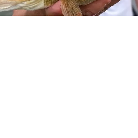
e snoekbaars en baars vangen op de rivier.”