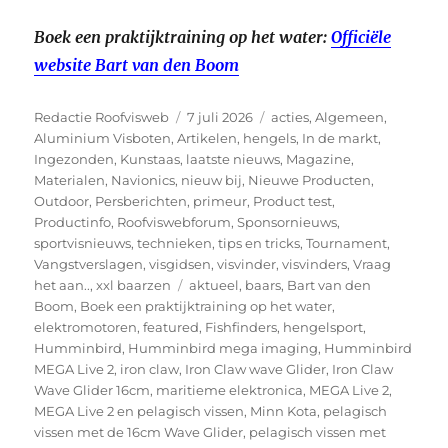
Boek een praktijktraining op het water:
Officiële
website Bart van den Boom
Auteur
Geplaatst
Categorieën
Redactie Roofvisweb
7 juli 2026
acties
,
Algemeen
,
op
Aluminium Visboten
,
Artikelen
,
hengels
,
In de markt
,
Ingezonden
,
Kunstaas
,
laatste nieuws
,
Magazine
,
Materialen
,
Navionics
,
nieuw bij
,
Nieuwe Producten
,
Outdoor
,
Persberichten
,
primeur
,
Product test
,
Productinfo
,
Roofviswebforum
,
Sponsornieuws
,
sportvisnieuws
,
technieken
,
tips en tricks
,
Tournament
,
Vangstverslagen
,
visgidsen
,
visvinder
,
visvinders
,
Vraag
Tags
het aan..
,
xxl baarzen
aktueel
,
baars
,
Bart van den
Boom
,
Boek een praktijktraining op het water
,
elektromotoren
,
featured
,
Fishfinders
,
hengelsport
,
Humminbird
,
Humminbird mega imaging
,
Humminbird
MEGA Live 2
,
iron claw
,
Iron Claw wave Glider
,
Iron Claw
Wave Glider 16cm
,
maritieme elektronica
,
MEGA Live 2
,
MEGA Live 2 en pelagisch vissen
,
Minn Kota
,
pelagisch
vissen met de 16cm Wave Glider
,
pelagisch vissen met