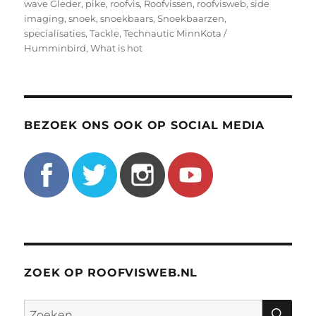
wave Gleder
,
pike
,
roofvis
,
Roofvissen
,
roofvisweb
,
side
imaging
,
snoek
,
snoekbaars
,
Snoekbaarzen
,
specialisaties
,
Tackle
,
Technautic MinnKota /
Humminbird
,
What is hot
BEZOEK ONS OOK OP SOCIAL MEDIA
ZOEK OP ROOFVISWEB.NL
ZO
Zoeken