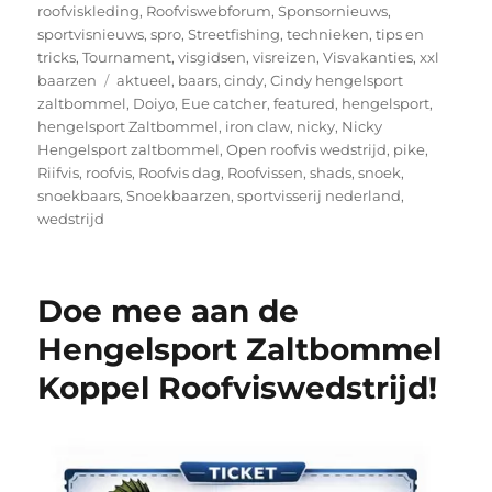
roofviskleding
,
Roofviswebforum
,
Sponsornieuws
,
sportvisnieuws
,
spro
,
Streetfishing
,
technieken
,
tips en
tricks
,
Tournament
,
visgidsen
,
visreizen
,
Visvakanties
,
xxl
Tags
baarzen
aktueel
,
baars
,
cindy
,
Cindy hengelsport
zaltbommel
,
Doiyo
,
Eue catcher
,
featured
,
hengelsport
,
hengelsport Zaltbommel
,
iron claw
,
nicky
,
Nicky
Hengelsport zaltbommel
,
Open roofvis wedstrijd
,
pike
,
Riifvis
,
roofvis
,
Roofvis dag
,
Roofvissen
,
shads
,
snoek
,
snoekbaars
,
Snoekbaarzen
,
sportvisserij nederland
,
wedstrijd
Doe mee aan de
Hengelsport Zaltbommel
Koppel Roofviswedstrijd!