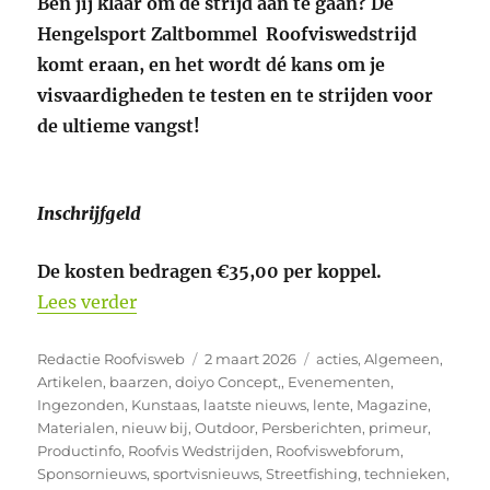
Ben jij klaar om de strijd aan te gaan? De
Hengelsport Zaltbommel Roofviswedstrijd
komt eraan, en het wordt dé kans om je
visvaardigheden te testen en te strijden voor
de ultieme vangst!
Inschrijfgeld
De kosten bedragen €35,00 per koppel.
“Doe mee aan de Hengelsport Zaltbomme
Lees verder
Auteur
Geplaatst
Categorieën
Redactie Roofvisweb
2 maart 2026
acties
,
Algemeen
,
op
Artikelen
,
baarzen
,
doiyo Concept,
,
Evenementen
,
Ingezonden
,
Kunstaas
,
laatste nieuws
,
lente
,
Magazine
,
Materialen
,
nieuw bij
,
Outdoor
,
Persberichten
,
primeur
,
Productinfo
,
Roofvis Wedstrijden
,
Roofviswebforum
,
Sponsornieuws
,
sportvisnieuws
,
Streetfishing
,
technieken
,