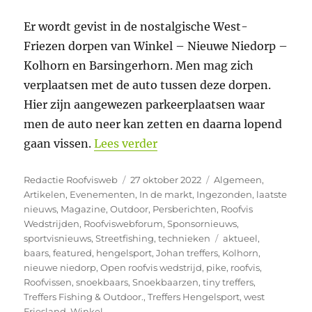
Er wordt gevist in de nostalgische West-
Friezen dorpen van Winkel – Nieuwe Niedorp –
Kolhorn en Barsingerhorn. Men mag zich
verplaatsen met de auto tussen deze dorpen.
Hier zijn aangewezen parkeerplaatsen waar
men de auto neer kan zetten en daarna lopend
“Open Roofvis Wedstrijd We
gaan vissen.
Lees verder
Auteur
Geplaatst
Categorieën
Redactie Roofvisweb
27 oktober 2022
Algemeen
,
op
Artikelen
,
Evenementen
,
In de markt
,
Ingezonden
,
laatste
nieuws
,
Magazine
,
Outdoor
,
Persberichten
,
Roofvis
Wedstrijden
,
Roofviswebforum
,
Sponsornieuws
,
Tags
sportvisnieuws
,
Streetfishing
,
technieken
aktueel
,
baars
,
featured
,
hengelsport
,
Johan treffers
,
Kolhorn
,
nieuwe niedorp
,
Open roofvis wedstrijd
,
pike
,
roofvis
,
Roofvissen
,
snoekbaars
,
Snoekbaarzen
,
tiny treffers
,
Treffers Fishing & Outdoor.
,
Treffers Hengelsport
,
west
Friesland
,
Winkel