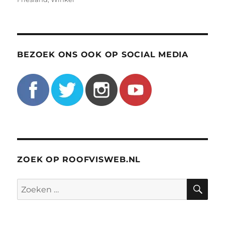
BEZOEK ONS OOK OP SOCIAL MEDIA
ZOEK OP ROOFVISWEB.NL
ZO
Zoeken
naar: