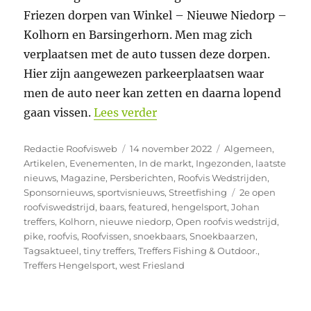
Friezen dorpen van Winkel – Nieuwe Niedorp –
Kolhorn en Barsingerhorn. Men mag zich
verplaatsen met de auto tussen deze dorpen.
Hier zijn aangewezen parkeerplaatsen waar
men de auto neer kan zetten en daarna lopend
“Nog enkele plaatsen vrij 
gaan vissen.
Lees verder
Auteur
Geplaatst
Categorieën
Redactie Roofvisweb
14 november 2022
Algemeen
,
op
Artikelen
,
Evenementen
,
In de markt
,
Ingezonden
,
laatste
nieuws
,
Magazine
,
Persberichten
,
Roofvis Wedstrijden
,
Tags
Sponsornieuws
,
sportvisnieuws
,
Streetfishing
2e open
roofviswedstrijd
,
baars
,
featured
,
hengelsport
,
Johan
treffers
,
Kolhorn
,
nieuwe niedorp
,
Open roofvis wedstrijd
,
pike
,
roofvis
,
Roofvissen
,
snoekbaars
,
Snoekbaarzen
,
Tagsaktueel
,
tiny treffers
,
Treffers Fishing & Outdoor.
,
Treffers Hengelsport
,
west Friesland