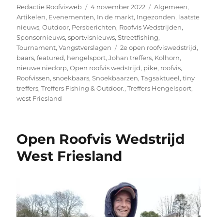
Auteur
Geplaatst
Categorieën
Redactie Roofvisweb
4 november 2022
Algemeen
,
op
Artikelen
,
Evenementen
,
In de markt
,
Ingezonden
,
laatste
nieuws
,
Outdoor
,
Persberichten
,
Roofvis Wedstrijden
,
Sponsornieuws
,
sportvisnieuws
,
Streetfishing
,
Tags
Tournament
,
Vangstverslagen
2e open roofviswedstrijd
,
baars
,
featured
,
hengelsport
,
Johan treffers
,
Kolhorn
,
nieuwe niedorp
,
Open roofvis wedstrijd
,
pike
,
roofvis
,
Roofvissen
,
snoekbaars
,
Snoekbaarzen
,
Tagsaktueel
,
tiny
treffers
,
Treffers Fishing & Outdoor.
,
Treffers Hengelsport
,
west Friesland
Open Roofvis Wedstrijd
West Friesland