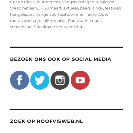
tips en tricks
,
Tournament
,
Vangstverslagen
,
visgidsen
,
Tags
Vraag het aan..
28 maart
,
aktueel
,
baars
,
cindy
,
featured
,
hengelsport
,
hengelsport Zaltbommel
,
nicky
,
Open
roofvis wedstrijd
,
pike
,
roofvis
,
Roofvissen
,
snoek
,
snoekbaars
,
Snoekbaarzen
,
wedstrijd
BEZOEK ONS OOK OP SOCIAL MEDIA
ZOEK OP ROOFVISWEB.NL