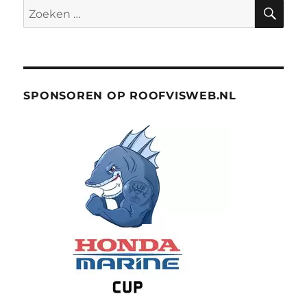
ZO
Zoeken
naar:
SPONSOREN OP ROOFVISWEB.NL