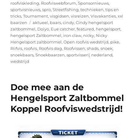
roofviskleding
,
Roofviswebforum
,
Sponsornieuws
,
sportvisnieuws
,
spro
,
Streetfishing
,
technieken
,
tips en
tricks
,
Tournament
,
visgidsen
,
visreizen
,
Visvakanties
,
xxl
Tags
baarzen
aktueel
,
baars
,
cindy
,
Cindy hengelsport
zaltbommel
,
Doiyo
,
Eue catcher
,
featured
,
hengelsport
,
hengelsport Zaltbommel
,
iron claw
,
nicky
,
Nicky
Hengelsport zaltbommel
,
Open roofvis wedstrijd
,
pike
,
Riifvis
,
roofvis
,
Roofvis dag
,
Roofvissen
,
shads
,
snoek
,
snoekbaars
,
Snoekbaarzen
,
sportvisserij nederland
,
wedstrijd
Doe mee aan de
Hengelsport Zaltbommel
Koppel Roofviswedstrijd!