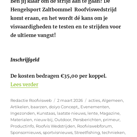
Ben jij klaar om de strijd aan te gaan? De
Hengelsport Zaltbommel Roofviswedstrijd
komt eraan, en het wordt dé kans om je
visvaardigheden te testen en te strijden voor
de ultieme vangst!
Inschrijfgeld
De kosten bedragen €35,00 per koppel.
“Doe mee aan de Hengelsport Zaltbomme
Lees verder
Auteur
Geplaatst
Categorieën
Redactie Roofvisweb
2 maart 2026
acties
,
Algemeen
,
op
Artikelen
,
baarzen
,
doiyo Concept,
,
Evenementen
,
Ingezonden
,
Kunstaas
,
laatste nieuws
,
lente
,
Magazine
,
Materialen
,
nieuw bij
,
Outdoor
,
Persberichten
,
primeur
,
Productinfo
,
Roofvis Wedstrijden
,
Roofviswebforum
,
Sponsornieuws
,
sportvisnieuws
,
Streetfishing
,
technieken
,