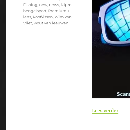
Fishing
,
new
,
news
,
Nipro
hengelsport
,
Premium +
lens
,
Roofvissen
,
Wim van
Vliet
,
wout van leeuwen
“Nie
Lees verder