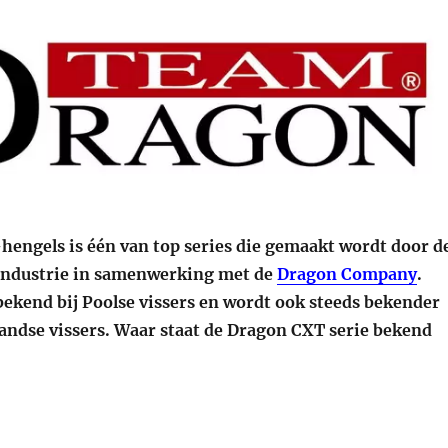
engels is één van top series die gemaakt wordt door d
industrie in samenwerking met de
Dragon Company
.
bekend bij Poolse vissers en wordt ook steeds bekender
andse vissers. Waar staat de Dragon CXT serie bekend
“De CXT hengel serie van Dragon”