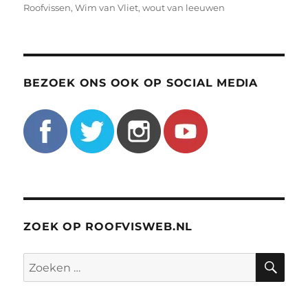
Roofvissen
,
Wim van Vliet
,
wout van leeuwen
BEZOEK ONS OOK OP SOCIAL MEDIA
ZOEK OP ROOFVISWEB.NL
ZO
Zoeken
naar: