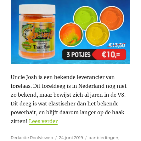
Uncle Josh is een bekende leverancier van
forelaas. Dit foreldeeg is in Nederland nog niet
zo bekend, maar bewijst zich al jaren in de VS.
Dit deeg is wat elastischer dan het bekende
powerbait, en blijft daarom langer op de haak
“Forel Bulk voordeel bij Hengeld
zitten!
Lees verder
Auteur
Geplaatst
Categorieën
Redactie Roofvisweb
24 juni 2019
aanbiedingen
,