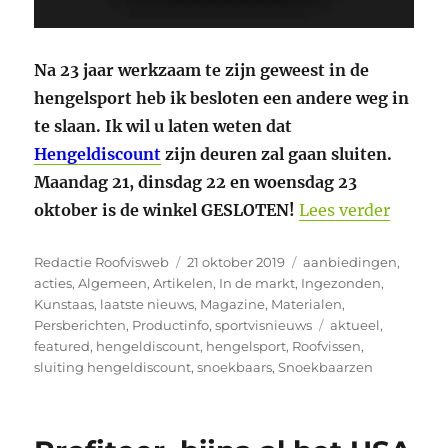
Na 23 jaar werkzaam te zijn geweest in de
hengelsport heb ik besloten een andere weg in
te slaan. Ik wil u laten weten dat
Hengeldiscount
zijn deuren zal gaan sluiten.
Maandag 21, dinsdag 22 en woensdag 23
“Hengel
oktober is de winkel GESLOTEN!
Lees verder
Auteur
Geplaatst
Categorieën
Redactie Roofvisweb
21 oktober 2019
aanbiedingen
,
op
acties
,
Algemeen
,
Artikelen
,
In de markt
,
Ingezonden
,
Kunstaas
,
laatste nieuws
,
Magazine
,
Materialen
,
Tags
Persberichten
,
Productinfo
,
sportvisnieuws
aktueel
,
featured
,
hengeldiscount
,
hengelsport
,
Roofvissen
,
sluiting hengeldiscount
,
snoekbaars
,
Snoekbaarzen