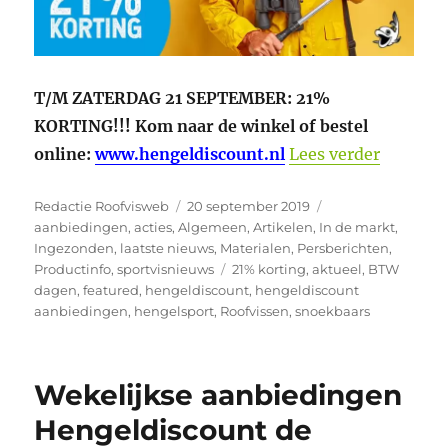
T/M ZATERDAG 21 SEPTEMBER: 21%
KORTING!!! Kom naar de winkel of bestel
“BTW vri
online:
www.hengeldiscount.nl
Lees verder
Auteur
Geplaatst
Categorieën
Redactie Roofvisweb
20 september 2019
op
aanbiedingen
,
acties
,
Algemeen
,
Artikelen
,
In de markt
,
Ingezonden
,
laatste nieuws
,
Materialen
,
Persberichten
,
Tags
Productinfo
,
sportvisnieuws
21% korting
,
aktueel
,
BTW
dagen
,
featured
,
hengeldiscount
,
hengeldiscount
aanbiedingen
,
hengelsport
,
Roofvissen
,
snoekbaars
Wekelijkse aanbiedingen
Hengeldiscount de