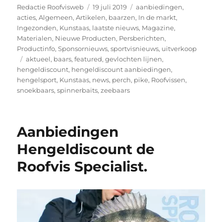
Auteur
Geplaatst
Categorieën
Redactie Roofvisweb
19 juli 2019
aanbiedingen
,
op
acties
,
Algemeen
,
Artikelen
,
baarzen
,
In de markt
,
Ingezonden
,
Kunstaas
,
laatste nieuws
,
Magazine
,
Materialen
,
Nieuwe Producten
,
Persberichten
,
Productinfo
,
Sponsornieuws
,
sportvisnieuws
,
uitverkoop
Tags
aktueel
,
baars
,
featured
,
gevlochten lijnen
,
hengeldiscount
,
hengeldiscount aanbiedingen
,
hengelsport
,
Kunstaas
,
news
,
perch
,
pike
,
Roofvissen
,
snoekbaars
,
spinnerbaits
,
zeebaars
Aanbiedingen
Hengeldiscount de
Roofvis Specialist.