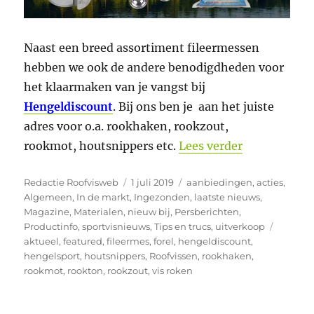
Naast een breed assortiment fileermessen
hebben we ook de andere benodigdheden voor
het klaarmaken van je vangst bij
Hengeldiscount
. Bij ons ben je aan het juiste
adres voor o.a. rookhaken, rookzout,
“Alles om ze
rookmot, houtsnippers etc.
Lees verder
Auteur
Geplaatst
Categorieën
Redactie Roofvisweb
1 juli 2019
aanbiedingen
,
acties
,
op
Algemeen
,
In de markt
,
Ingezonden
,
laatste nieuws
,
Magazine
,
Materialen
,
nieuw bij
,
Persberichten
,
Tags
Productinfo
,
sportvisnieuws
,
Tips en trucs
,
uitverkoop
aktueel
,
featured
,
fileermes
,
forel
,
hengeldiscount
,
hengelsport
,
houtsnippers
,
Roofvissen
,
rookhaken
,
rookmot
,
rookton
,
rookzout
,
vis roken