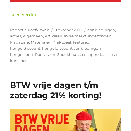
“Profiteer, bijna al het USA Kunstaas 2
Lees verder
Auteur
Geplaatst
Categorieën
Redactie Roofvisweb
9 oktober 2019
aanbiedingen
,
op
acties
,
Algemeen
,
Artikelen
,
In de markt
,
Ingezonden
,
Tags
Magazine
,
Materialen
aktueel
,
featured
,
hengeldiscount
,
hengeldiscount aanbiedingen
,
hengelsport
,
Roofvissen
,
Snoekbaarzen
,
super deals
,
usa
kunstaas
BTW vrije dagen t/m
zaterdag 21% korting!