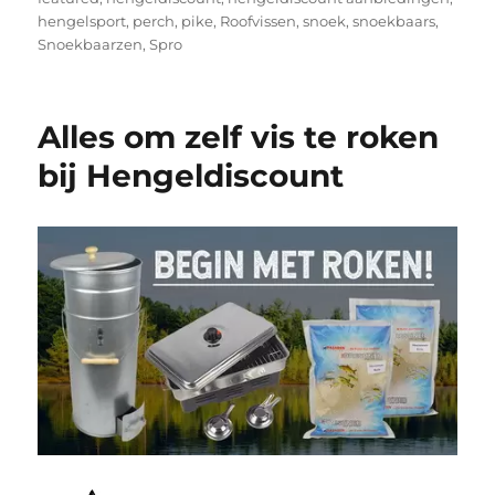
hengelsport
,
perch
,
pike
,
Roofvissen
,
snoek
,
snoekbaars
,
Snoekbaarzen
,
Spro
Alles om zelf vis te roken
bij Hengeldiscount