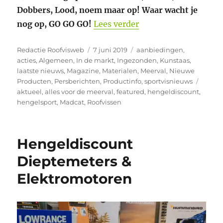
Dobbers, Lood, noem maar op! Waar wacht je
“25% Korting op alle
nog op, GO GO GO!
Lees verder
Auteur
Geplaatst
Categorieën
Redactie Roofvisweb
7 juni 2019
aanbiedingen
,
op
acties
,
Algemeen
,
In de markt
,
Ingezonden
,
Kunstaas
,
laatste nieuws
,
Magazine
,
Materialen
,
Meerval
,
Nieuwe
Tags
Producten
,
Persberichten
,
Productinfo
,
sportvisnieuws
aktueel
,
alles voor de meerval
,
featured
,
hengeldiscount
,
hengelsport
,
Madcat
,
Roofvissen
Hengeldiscount
Dieptemeters &
Elektromotoren