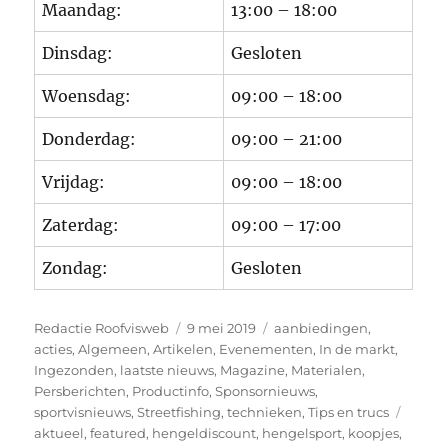
Maandag:
13:00 – 18:00
Dinsdag:
Gesloten
Woensdag:
09:00 – 18:00
Donderdag:
09:00 – 21:00
Vrijdag:
09:00 – 18:00
Zaterdag:
09:00 – 17:00
Zondag:
Gesloten
Auteur
Geplaatst
Categorieën
Redactie Roofvisweb
9 mei 2019
aanbiedingen
,
op
acties
,
Algemeen
,
Artikelen
,
Evenementen
,
In de markt
,
Ingezonden
,
laatste nieuws
,
Magazine
,
Materialen
,
Persberichten
,
Productinfo
,
Sponsornieuws
,
Tags
sportvisnieuws
,
Streetfishing
,
technieken
,
Tips en trucs
aktueel
,
featured
,
hengeldiscount
,
hengelsport
,
koopjes
,