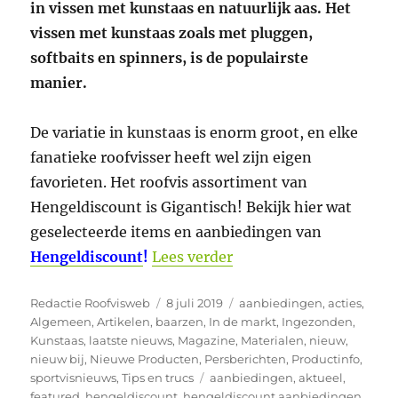
in vissen met kunstaas en natuurlijk aas. Het
vissen met kunstaas zoals met pluggen,
softbaits en spinners, is de populairste
manier.
De variatie in kunstaas is enorm groot, en elke
fanatieke roofvisser heeft wel zijn eigen
favorieten. Het roofvis assortiment van
Hengeldiscount is Gigantisch! Bekijk hier wat
geselecteerde items en aanbiedingen van
“Aanbiedingen Hengeldi
Hengeldiscount
!
Lees verder
Auteur
Geplaatst
Categorieën
Redactie Roofvisweb
8 juli 2019
aanbiedingen
,
acties
,
op
Algemeen
,
Artikelen
,
baarzen
,
In de markt
,
Ingezonden
,
Kunstaas
,
laatste nieuws
,
Magazine
,
Materialen
,
nieuw
,
nieuw bij
,
Nieuwe Producten
,
Persberichten
,
Productinfo
,
Tags
sportvisnieuws
,
Tips en trucs
aanbiedingen
,
aktueel
,
featured
,
hengeldiscount
,
hengeldiscount aanbiedingen
,