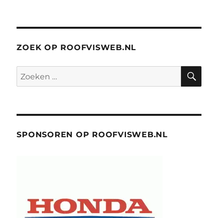
ZOEK OP ROOFVISWEB.NL
ZO
Zoeken
naar:
SPONSOREN OP ROOFVISWEB.NL