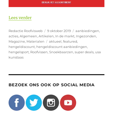
“Profiteer, bijna al het USA Kunstaas 2
Lees verder
Auteur
Geplaatst
Categorieën
Redactie Roofvisweb
9 oktober 2019
aanbiedingen
,
op
acties
,
Algemeen
,
Artikelen
,
In de markt
,
Ingezonden
,
Tags
Magazine
,
Materialen
aktueel
,
featured
,
hengeldiscount
,
hengeldiscount aanbiedingen
,
hengelsport
,
Roofvissen
,
Snoekbaarzen
,
super deals
,
usa
kunstaas
BEZOEK ONS OOK OP SOCIAL MEDIA