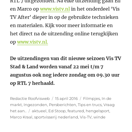
RTL 7 uitgezonden. Na elke uitzending gaan Ed
en Marco op
www.vistv.nl
in het onderdeel ‘Vis
TV After’ dieper in op de gebruikte technieken
en materialen. Kijk voor meer informatie en
het direct na de uitzending online terugkijken
op
www.vistv.nl.
De uitzendingen van dit nieuwe seizoen Vis TV
Stad & Land worden vanaf 22 mei t/m 7
augustus ook nog iedere zondag om 09.30 uur
op RTL 7 herhaald.
Auteur
Geplaatst
Categorieën
Redactie Roofvisweb
15 april 2016
Filmpjes
,
In de
op
markt
,
Ingezonden
,
Persberichten
,
Tips en trucs
,
Vraag
Tags
het aan..
aktueel
,
Ed Stoop
,
featured
,
hengelsport
,
Marco Kraal
,
sportvisserij nederland
,
Vis-TV
,
winde