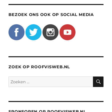
BEZOEK ONS OOK OP SOCIAL MEDIA
ZOEK OP ROOFVISWEB.NL
ZO
Zoeken
naar:
SPONSOREN OP ROOFVISWEB.NL