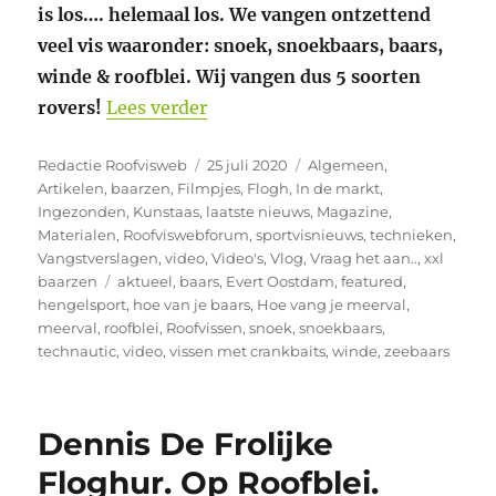
is los…. helemaal los. We vangen ontzettend
veel vis waaronder: snoek, snoekbaars, baars,
winde & roofblei. Wij vangen dus 5 soorten
“Veilig vissen en heel veel vange
rovers!
Lees verder
Auteur
Geplaatst
Categorieën
Redactie Roofvisweb
25 juli 2020
Algemeen
,
op
Artikelen
,
baarzen
,
Filmpjes
,
Flogh
,
In de markt
,
Ingezonden
,
Kunstaas
,
laatste nieuws
,
Magazine
,
Materialen
,
Roofviswebforum
,
sportvisnieuws
,
technieken
,
Vangstverslagen
,
video
,
Video's
,
Vlog
,
Vraag het aan..
,
xxl
Tags
baarzen
aktueel
,
baars
,
Evert Oostdam
,
featured
,
hengelsport
,
hoe van je baars
,
Hoe vang je meerval
,
meerval
,
roofblei
,
Roofvissen
,
snoek
,
snoekbaars
,
technautic
,
video
,
vissen met crankbaits
,
winde
,
zeebaars
Dennis De Frolijke
Floghur. Op Roofblei.