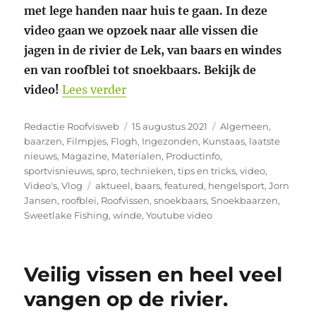
met lege handen naar huis te gaan. In deze
video gaan we opzoek naar alle vissen die
jagen in de rivier de Lek, van baars en windes
en van roofblei tot snoekbaars. Bekijk de
“Wat kunnen we vangen op de lek?
video!
Lees verder
Auteur
Geplaatst
Categorieën
Redactie Roofvisweb
15 augustus 2021
Algemeen
,
op
baarzen
,
Filmpjes
,
Flogh
,
Ingezonden
,
Kunstaas
,
laatste
nieuws
,
Magazine
,
Materialen
,
Productinfo
,
sportvisnieuws
,
spro
,
technieken
,
tips en tricks
,
video
,
Tags
Video's
,
Vlog
aktueel
,
baars
,
featured
,
hengelsport
,
Jorn
Jansen
,
roofblei
,
Roofvissen
,
snoekbaars
,
Snoekbaarzen
,
Sweetlake Fishing
,
winde
,
Youtube video
Veilig vissen en heel veel
vangen op de rivier.