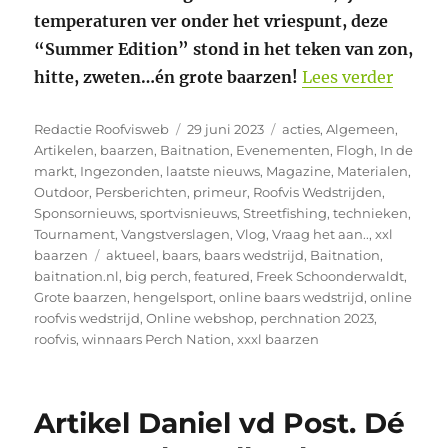
temperaturen ver onder het vriespunt, deze
“Summer Edition” stond in het teken van zon,
“Versl
hitte, zweten…én grote baarzen!
Lees verder
Auteur
Geplaatst
Categorieën
Redactie Roofvisweb
29 juni 2023
acties
,
Algemeen
,
op
Artikelen
,
baarzen
,
Baitnation
,
Evenementen
,
Flogh
,
In de
markt
,
Ingezonden
,
laatste nieuws
,
Magazine
,
Materialen
,
Outdoor
,
Persberichten
,
primeur
,
Roofvis Wedstrijden
,
Sponsornieuws
,
sportvisnieuws
,
Streetfishing
,
technieken
,
Tournament
,
Vangstverslagen
,
Vlog
,
Vraag het aan..
,
xxl
Tags
baarzen
aktueel
,
baars
,
baars wedstrijd
,
Baitnation
,
baitnation.nl
,
big perch
,
featured
,
Freek Schoonderwaldt
,
Grote baarzen
,
hengelsport
,
online baars wedstrijd
,
online
roofvis wedstrijd
,
Online webshop
,
perchnation 2023
,
roofvis
,
winnaars Perch Nation
,
xxxl baarzen
Artikel Daniel vd Post. Dé