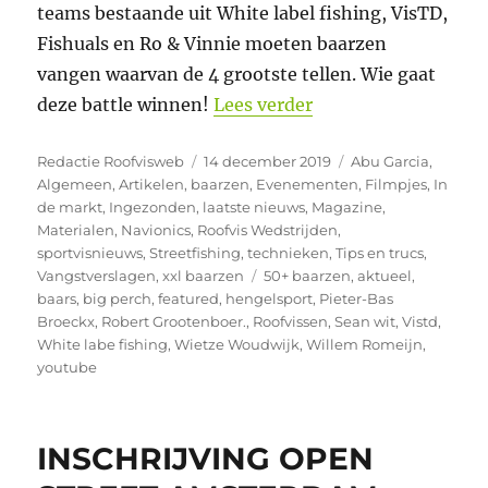
teams bestaande uit White label fishing, VisTD,
Fishuals en Ro & Vinnie moeten baarzen
vangen waarvan de 4 grootste tellen. Wie gaat
“The YouTube predat
deze battle winnen!
Lees verder
Auteur
Geplaatst
Categorieën
Redactie Roofvisweb
14 december 2019
Abu Garcia
,
op
Algemeen
,
Artikelen
,
baarzen
,
Evenementen
,
Filmpjes
,
In
de markt
,
Ingezonden
,
laatste nieuws
,
Magazine
,
Materialen
,
Navionics
,
Roofvis Wedstrijden
,
sportvisnieuws
,
Streetfishing
,
technieken
,
Tips en trucs
,
Tags
Vangstverslagen
,
xxl baarzen
50+ baarzen
,
aktueel
,
baars
,
big perch
,
featured
,
hengelsport
,
Pieter-Bas
Broeckx
,
Robert Grootenboer.
,
Roofvissen
,
Sean wit
,
Vistd
,
White labe fishing
,
Wietze Woudwijk
,
Willem Romeijn
,
youtube
INSCHRIJVING OPEN