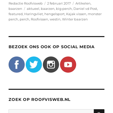
Auteur
Geplaatst
Categorieën
Redactie Roofvisweb
2 februari 2017
Artikelen
,
Tags
op
baarzen
aktueel
,
baarzen
,
big perch
,
Daniel vd Post
,
featured
,
Haringvliet
,
hengelsport
,
Kajak vissen
,
monster
perch
,
perch
,
Roofvissen
,
westin
,
Winter baarzen
BEZOEK ONS OOK OP SOCIAL MEDIA
ZOEK OP ROOFVISWEB.NL
ZO
Zoeken