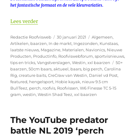
het fantastische formaat en de vele kleurvariaties.
“Artikel Daniel vd Post. Dé Beroemde H
Lees verder
Auteur
Geplaatst
Categorieën
Redactie Roofvisweb
30 januari 2021
Algemeen
,
op
Artikelen
,
baarzen
,
In de markt
,
Ingezonden
,
Kunstaas
,
laatste nieuws
,
Magazine
,
Materialen
,
Navionics
,
Nieuwe
Producten
,
Productinfo
,
Roofviswebforum
,
sportvisnieuws
,
Tags
tips en tricks
,
Vangstverslagen
,
Westin
,
xxl baarzen
50+
baarzen
,
50cm baars
,
aktueel
,
baars
,
big perch
,
Carolina
Rig
,
creature baits
,
CreCraw van Westin
,
Daniel vd Post
,
featured
,
hengelsport
,
Hobie kayak
,
nieuw 9.5 cm
BullTeez
,
perch
,
roofvis
,
Roofvissen
,
W6 Finesse TC 5-15
gram
,
westin
,
Westin Shad Teez
,
xxl baarzen
The YouTube predator
battle NL 2019 ‘perch