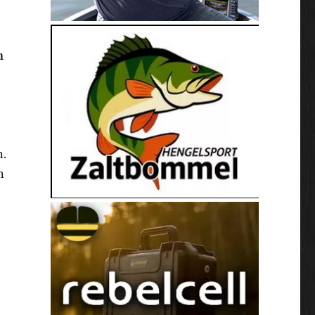
n
n.
n