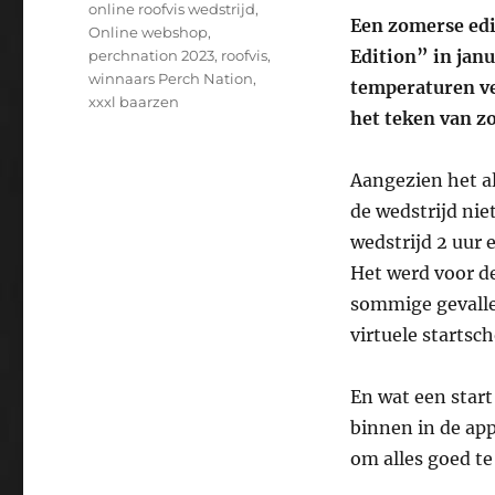
online roofvis wedstrijd
,
Een zomerse edi
Online webshop
,
Edition” in jan
perchnation 2023
,
roofvis
,
winnaars Perch Nation
,
temperaturen ve
xxxl baarzen
het teken van z
Aangezien het a
de wedstrijd nie
wedstrijd 2 uur 
Het werd voor d
sommige gevallen
virtuele startsch
En wat een start
binnen in de ap
om alles goed te