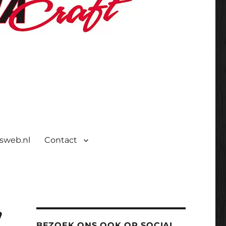
isweb.nl
Contact
”
BEZOEK ONS OOK OP SOCIAL