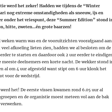
tie werd het zeker! Hadden we tijdens de “Winter
uari nog extreme omstandigheden als sneeuw, ijs en
r onder het vriespunt, deze “Summer Edition” stond i
on, hitte, zweten…én grote baarzen!
l weken warm was en de vooruitzichten voorafgaand aan
t veel afkoeling lieten zien, hadden we al besloten om de
eerder te starten en daardoor ook 2 uur eerder te eindige
e meeste deelnemers een korte nacht. De wekker stond i
 al om 4 uur afgesteld want stipt om 6 uur klonk het
ot voor de wedstrijd.
 werd het! De eerste vissen kwamen rond 6.05 uur al
pgroepen en de organistie moest meteen vol aan de bak
 verwerken.