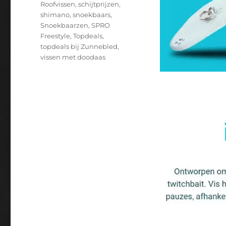
Roofvissen
,
schijtprijzen
,
shimano
,
snoekbaars
,
Snoekbaarzen
,
SPRO
Freestyle
,
Topdeals
,
topdeals bij Zunnebled
,
vissen met doodaas