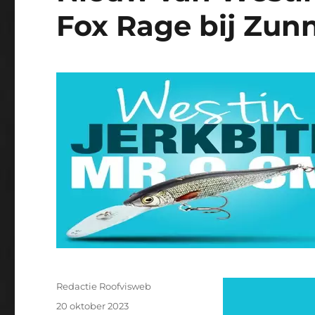
Fox Rage bij Zun
Auteur
Redactie Roofvisweb
Geplaatst
20 oktober 2023