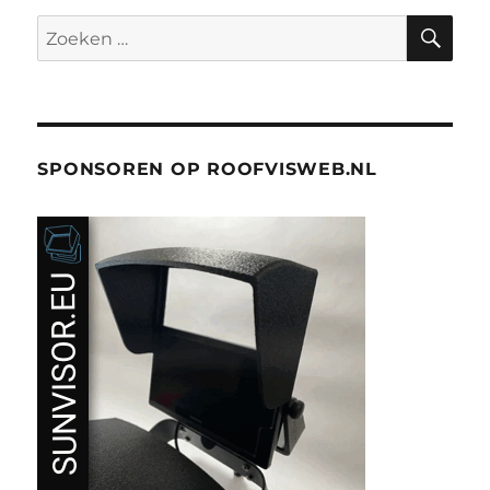
ZO
Zoeken
naar:
SPONSOREN OP ROOFVISWEB.NL