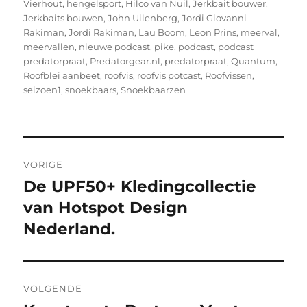
Vierhout
,
hengelsport
,
Hilco van Nuil
,
Jerkbait bouwer
,
Jerkbaits bouwen
,
John Uilenberg
,
Jordi Giovanni
Rakiman
,
Jordi Rakiman
,
Lau Boom
,
Leon Prins
,
meerval
,
meervallen
,
nieuwe podcast
,
pike
,
podcast
,
podcast
predatorpraat
,
Predatorgear.nl
,
predatorpraat
,
Quantum
,
Roofblei aanbeet
,
roofvis
,
roofvis potcast
,
Roofvissen
,
seizoen1
,
snoekbaars
,
Snoekbaarzen
Bericht
VORIGE
navigatie
De UPF50+ Kledingcollectie
Vorig
bericht:
van Hotspot Design
Nederland.
VOLGENDE