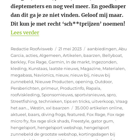
dieptemeters en nog veel meer. En goedkoper
dan dit ga je ze niet vinden. Geloof mij maar.
Dit kun je met recht ‘sch**tprijzen’ noemen!
“Sch**tprijzen bij Zunnebeld”
Lees verder
Auteur
Geplaatst
Categorieën
Redactie Roofvisweb
21 mei 2023
aanbiedingen
,
Abu
op
Garcia
,
acties
,
Algemeen
,
Artikelen
,
baarzen
,
Bellyboat
,
berkley
,
Fox Rage
,
Garmin
,
In de markt
,
Ingezonden
,
kleding
,
Kunstaas
,
laatste nieuws
,
Magazine
,
Materialen
,
megabass
,
Navionics
,
nieuw
,
nieuw bij
,
nieuw bij
zunnebeld
,
Nieuwe Producten
,
opening
,
Outdoor
,
Persberichten
,
primeur
,
Productinfo
,
Rapala
,
roofviskleding
,
Sponsornieuws
,
sportvisnieuws
,
spro
,
Streetfishing
,
technieken
,
tips en tricks
,
uitverkoop
,
Vraag
Tags
het aan..
,
Westin
,
xxl baarzen
35.000 artikelen online
,
aktueel
,
baars
,
diving frogs
,
featured
,
Fox Rage
,
Fox rage
micro fry
,
fox rage slick shads
,
Freestyle
,
gator gum
,
hengelsport
,
hengelsport webshop
,
hengelsport
zunnebeld de grootste webshop
,
kortingsdagen bij