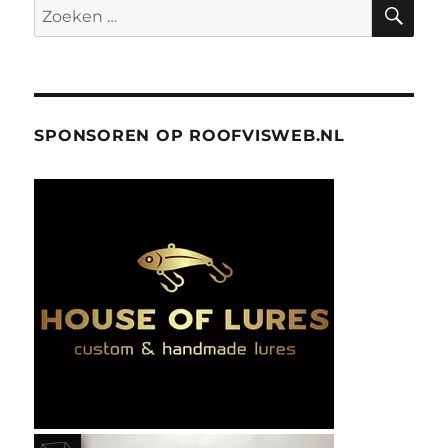
ZO
Zoeken
naar:
SPONSOREN OP ROOFVISWEB.NL