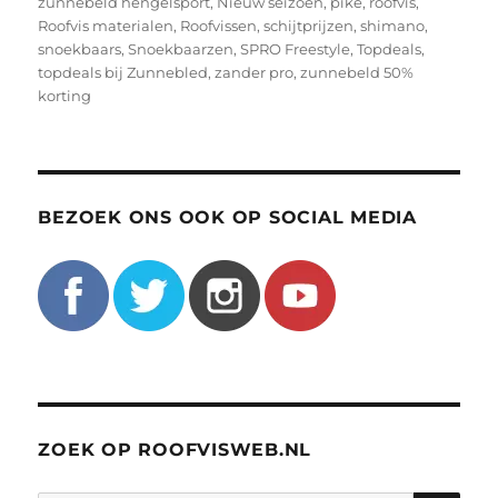
zunnebeld hengelsport
,
Nieuw seizoen
,
pike
,
roofvis
,
Roofvis materialen
,
Roofvissen
,
schijtprijzen
,
shimano
,
snoekbaars
,
Snoekbaarzen
,
SPRO Freestyle
,
Topdeals
,
topdeals bij Zunnebled
,
zander pro
,
zunnebeld 50%
korting
BEZOEK ONS OOK OP SOCIAL MEDIA
ZOEK OP ROOFVISWEB.NL