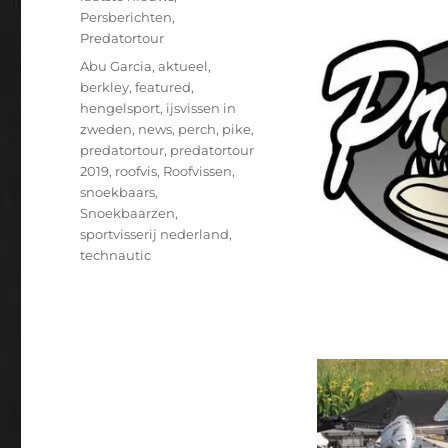
Persberichten
,
Predatortour
Tags
Abu Garcia
,
aktueel
,
berkley
,
featured
,
hengelsport
,
ijsvissen in
zweden
,
news
,
perch
,
pike
,
predatortour
,
predatortour
2019
,
roofvis
,
Roofvissen
,
snoekbaars
,
Snoekbaarzen
,
sportvisserij nederland
,
technautic