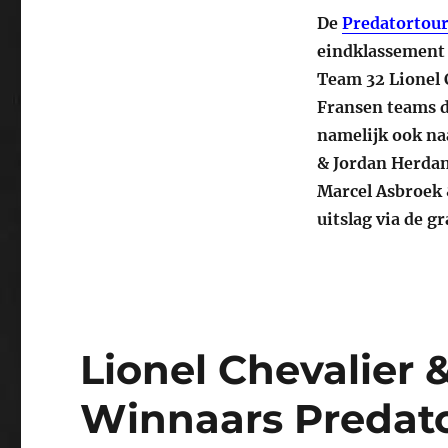
De
Predatortour
eindklassement 
Team 32 Lionel 
Fransen teams d
namelijk ook n
& Jordan Herdan
Marcel Asbroek 
uitslag via de g
Lionel Chevalier 
Winnaars Predato