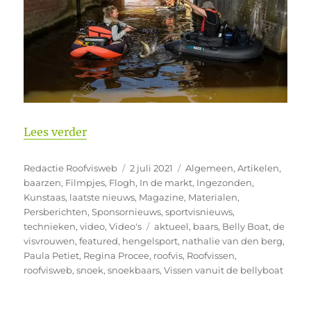
“Bellyboaten op roofvis in slotafleverin
Lees verder
Auteur
Geplaatst
Categorieën
Redactie Roofvisweb
2 juli 2021
Algemeen
,
Artikelen
,
op
baarzen
,
Filmpjes
,
Flogh
,
In de markt
,
Ingezonden
,
Kunstaas
,
laatste nieuws
,
Magazine
,
Materialen
,
Persberichten
,
Sponsornieuws
,
sportvisnieuws
,
Tags
technieken
,
video
,
Video's
aktueel
,
baars
,
Belly Boat
,
de
visvrouwen
,
featured
,
hengelsport
,
nathalie van den berg
,
Paula Petiet
,
Regina Procee
,
roofvis
,
Roofvissen
,
roofvisweb
,
snoek
,
snoekbaars
,
Vissen vanuit de bellyboat