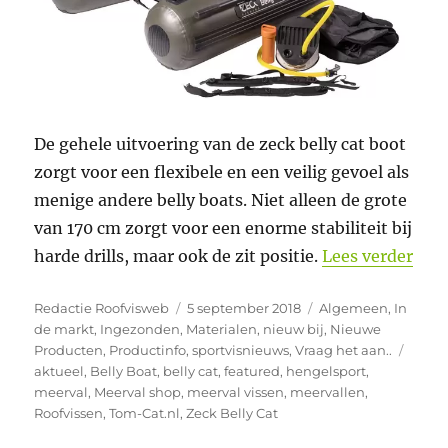
De gehele uitvoering van de zeck belly cat boot
zorgt voor een flexibele en een veilig gevoel als
menige andere belly boats. Niet alleen de grote
van 170 cm zorgt voor een enorme stabiliteit bij
“De 
harde drills, maar ook de zit positie.
Lees verder
Auteur
Geplaatst
Categorieën
Redactie Roofvisweb
5 september 2018
Algemeen
,
In
op
de markt
,
Ingezonden
,
Materialen
,
nieuw bij
,
Nieuwe
Tags
Producten
,
Productinfo
,
sportvisnieuws
,
Vraag het aan..
aktueel
,
Belly Boat
,
belly cat
,
featured
,
hengelsport
,
meerval
,
Meerval shop
,
meerval vissen
,
meervallen
,
Roofvissen
,
Tom-Cat.nl
,
Zeck Belly Cat