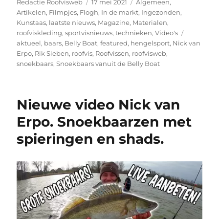
Auteur
Geplaatst
Categorieën
Redactie Roofvisweb
17 mei 2021
Algemeen
,
op
Artikelen
,
Filmpjes
,
Flogh
,
In de markt
,
Ingezonden
,
Kunstaas
,
laatste nieuws
,
Magazine
,
Materialen
,
Tags
roofviskleding
,
sportvisnieuws
,
technieken
,
Video's
aktueel
,
baars
,
Belly Boat
,
featured
,
hengelsport
,
Nick van
Erpo
,
Rik Sieben
,
roofvis
,
Roofvissen
,
roofvisweb
,
snoekbaars
,
Snoekbaars vanuit de Belly Boat
Nieuwe video Nick van
Erpo. Snoekbaarzen met
spieringen en shads.