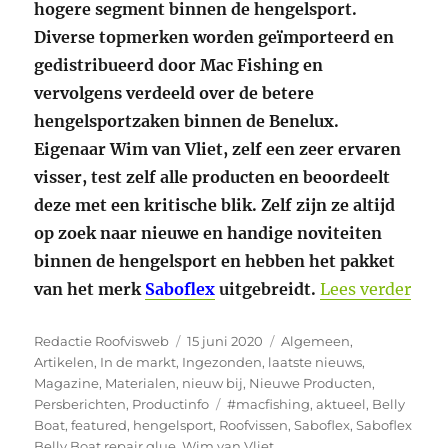
hogere segment binnen de hengelsport.
Diverse topmerken worden geïmporteerd en
gedistribueerd door Mac Fishing en
vervolgens verdeeld over de betere
hengelsportzaken binnen de Benelux.
Eigenaar Wim van Vliet, zelf een zeer ervaren
visser, test zelf alle producten en beoordeelt
deze met een kritische blik. Zelf zijn ze altijd
op zoek naar nieuwe en handige noviteiten
binnen de hengelsport en hebben het pakket
“Nie
van het merk
Saboflex
uitgebreidt.
Lees verder
Auteur
Geplaatst
Categorieën
Redactie Roofvisweb
15 juni 2020
Algemeen
,
op
Artikelen
,
In de markt
,
Ingezonden
,
laatste nieuws
,
Magazine
,
Materialen
,
nieuw bij
,
Nieuwe Producten
,
Tags
Persberichten
,
Productinfo
#macfishing
,
aktueel
,
Belly
Boat
,
featured
,
hengelsport
,
Roofvissen
,
Saboflex
,
Saboflex
Belly Boat repair glue
,
Wim van Vliet