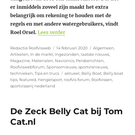
er inmiddels zoveel zijn maakt het extra
belangrijk om rekening te houden met de
regels en met andere watergebruikers, vindt
“Bellyboat: regels en richtlij
Roel Orsel.
Lees verder
Auteur
Geplaatst
Categorieën
Redactie Roofvisweb
14 februari 2020
Algemeen
,
op
Artikelen
,
In de markt
,
Ingezonden
,
laatste nieuws
,
Magazine
,
Materialen
,
Navionics
,
Persberichten
,
Roofviswebforum
,
Sponsornieuws
,
sportvisnieuws
,
Tags
technieken
,
Tips en trucs
aktueel
,
Belly Boat
,
Belly boat
tips
,
featured
,
hengelsport
,
roofvis forum
,
Roofvissen
,
sportvisserij nederland
De Zeck Belly Cat bij Tom
Cat.nl