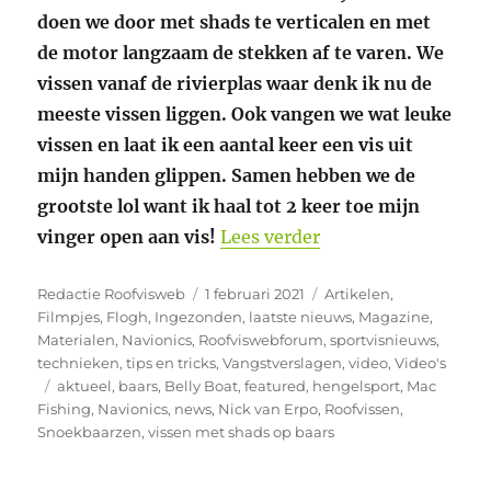
doen we door met shads te verticalen en met
de motor langzaam de stekken af te varen. We
vissen vanaf de rivierplas waar denk ik nu de
meeste vissen liggen. Ook vangen we wat leuke
vissen en laat ik een aantal keer een vis uit
mijn handen glippen. Samen hebben we de
grootste lol want ik haal tot 2 keer toe mijn
“Video Roofvissen 
vinger open aan vis!
Lees verder
Auteur
Geplaatst
Categorieën
Redactie Roofvisweb
1 februari 2021
Artikelen
,
op
Filmpjes
,
Flogh
,
Ingezonden
,
laatste nieuws
,
Magazine
,
Materialen
,
Navionics
,
Roofviswebforum
,
sportvisnieuws
,
technieken
,
tips en tricks
,
Vangstverslagen
,
video
,
Video's
Tags
aktueel
,
baars
,
Belly Boat
,
featured
,
hengelsport
,
Mac
Fishing
,
Navionics
,
news
,
Nick van Erpo
,
Roofvissen
,
Snoekbaarzen
,
vissen met shads op baars