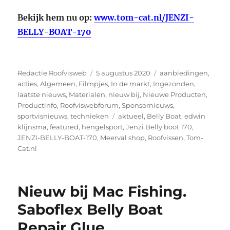
Bekijk hem nu op:
www.tom-cat.nl/JENZI-
BELLY-BOAT-170
Auteur
Geplaatst
Categorieën
Redactie Roofvisweb
5 augustus 2020
aanbiedingen
,
op
acties
,
Algemeen
,
Filmpjes
,
In de markt
,
Ingezonden
,
laatste nieuws
,
Materialen
,
nieuw bij
,
Nieuwe Producten
,
Productinfo
,
Roofviswebforum
,
Sponsornieuws
,
Tags
sportvisnieuws
,
technieken
aktueel
,
Belly Boat
,
edwin
klijnsma
,
featured
,
hengelsport
,
Jenzi Belly boot 170
,
JENZI-BELLY-BOAT-170
,
Meerval shop
,
Roofvissen
,
Tom-
Cat.nl
Nieuw bij Mac Fishing.
Saboflex Belly Boat
Repair Glue.