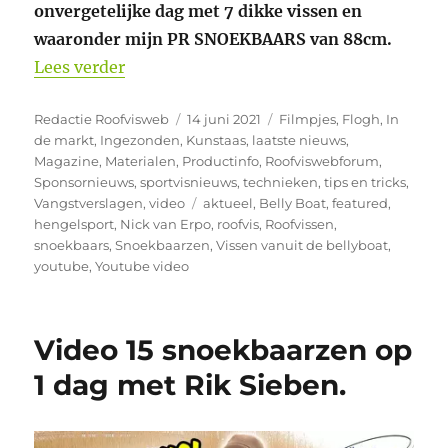
onvergetelijke dag met 7 dikke vissen en
waaronder mijn PR SNOEKBAARS van 88cm.
“Video nieuwe PR snoekbaars met live a
Lees verder
Auteur
Geplaatst
Categorieën
Redactie Roofvisweb
14 juni 2021
Filmpjes
,
Flogh
,
In
op
de markt
,
Ingezonden
,
Kunstaas
,
laatste nieuws
,
Magazine
,
Materialen
,
Productinfo
,
Roofviswebforum
,
Sponsornieuws
,
sportvisnieuws
,
technieken
,
tips en tricks
,
Tags
Vangstverslagen
,
video
aktueel
,
Belly Boat
,
featured
,
hengelsport
,
Nick van Erpo
,
roofvis
,
Roofvissen
,
snoekbaars
,
Snoekbaarzen
,
Vissen vanuit de bellyboat
,
youtube
,
Youtube video
Video 15 snoekbaarzen op
1 dag met Rik Sieben.