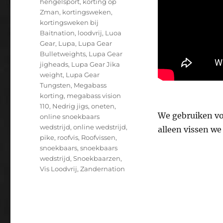
hengelsport
,
korting op
Zman
,
kortingsweken
,
kortingsweken bij
Baitnation
,
loodvrij
,
Luoa
Gear
,
Lupa
,
Lupa Gear
Bulletweights
,
Lupa Gear
jigheads
,
Lupa Gear Jika
weight
,
Lupa Gear
Tungsten
,
Megabass
korting
,
megabass vision
110
,
Nedrig jigs
,
oneten
,
We gebruiken voo
online snoekbaars
wedstrijd
,
online wedstrijd
,
alleen vissen we
pike
,
roofvis
,
Roofvissen
,
snoekbaars
,
snoekbaars
wedstrijd
,
Snoekbaarzen
,
Vis Loodvrij
,
Zandernation