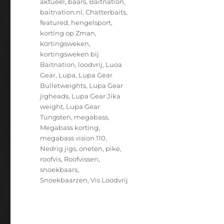
Tags
aktueel
,
baars
,
Baitnation
,
baitnation.nl
,
Chatterbaits
,
featured
,
hengelsport
,
korting op Zman
,
kortingsweken
,
kortingsweken bij
Baitnation
,
loodvrij
,
Luoa
Gear
,
Lupa
,
Lupa Gear
Bulletweights
,
Lupa Gear
jigheads
,
Lupa Gear Jika
weight
,
Lupa Gear
Tungsten
,
megabass
,
Megabass korting
,
megabass vision 110
,
Nedrig jigs
,
oneten
,
pike
,
roofvis
,
Roofvissen
,
snoekbaars
,
Snoekbaarzen
,
Vis Loodvrij