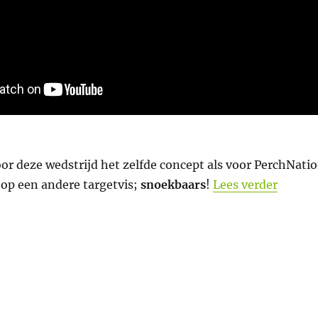
r deze wedstrijd het zelfde concept als voor PerchNati
“Zande
 op een andere targetvis;
snoekbaars
!
Lees verder