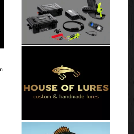
on
rNation, we gaan het gewoon doen!”