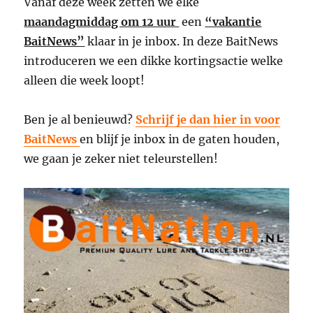
Vanaf deze week zetten we elke
maandagmiddag om 12 uur
een
“vakantie
BaitNews”
klaar in je inbox. In deze BaitNews
introduceren we een dikke kortingsactie welke
alleen die week loopt!
Ben je al benieuwd?
Schrijf je dan hier in voor
BaitNews
en blijf je inbox in de gaten houden,
we gaan je zeker niet teleurstellen!