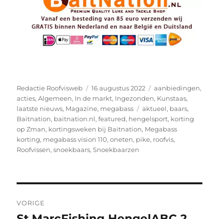
Auteur
Geplaatst
Categorieën
Redactie Roofvisweb
16 augustus 2022
aanbiedingen
,
op
acties
,
Algemeen
,
In de markt
,
Ingezonden
,
Kunstaas
,
Tags
laatste nieuws
,
Magazine
,
megabass
aktueel
,
baars
,
Baitnation
,
baitnation.nl
,
featured
,
hengelsport
,
korting
op Zman
,
kortingsweken bij Baitnation
,
Megabass
korting
,
megabass vision 110
,
oneten
,
pike
,
roofvis
,
Roofvissen
,
snoekbaars
,
Snoekbaarzen
Bericht
VORIGE
navigatie
St.MarcFishing HengelABC 2,
Vorig