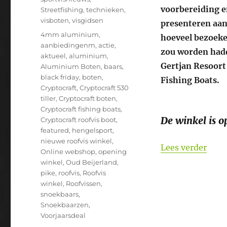
voorbereiding e
Streetfishing
,
technieken
,
visboten
,
visgidsen
presenteren aan
Tags
4mm aluminium
,
hoeveel bezoeke
aanbiedingenm
,
actie
,
zou worden hadd
aktueel
,
aluminium
,
Gertjan Resoort 
Aluminium Boten
,
baars
,
black friday
,
boten
,
Fishing Boats.
Cryptocraft
,
Cryptocraft 530
tiller
,
Cryptocraft boten
,
Cryptocraft fishing boats
,
De winkel is o
Cryptocraft roofvis boot
,
featured
,
hengelsport
,
nieuwe roofvis winkel
,
“Cry
Lees verder
Online webshop
,
opening
winkel
,
Oud Beijerland
,
pike
,
roofvis
,
Roofvis
winkel
,
Roofvissen
,
snoekbaars
,
Snoekbaarzen
,
Voorjaarsdeal