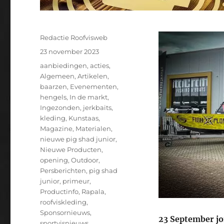
Auteur
Redactie Roofvisweb
Geplaatst
23 november 2023
op
Categorieën
aanbiedingen
,
acties
,
Algemeen
,
Artikelen
,
baarzen
,
Evenementen
,
hengels
,
In de markt
,
Ingezonden
,
jerkbaits
,
kleding
,
Kunstaas
,
Magazine
,
Materialen
,
nieuwe pig shad junior
,
Nieuwe Producten
,
opening
,
Outdoor
,
Persberichten
,
pig shad
junior
,
primeur
,
Productinfo
,
Rapala
,
roofviskleding
,
Sponsornieuws
,
23 September jo
sportvisnieuws
,