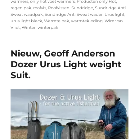
warmers
,
only hot voet warmers
,
Producten only Hot
,
regen pak
,
roofvis
,
Roofvissen
,
Sundridge
,
Sundridge Anti
Sweat waadpak
,
Sundridge Anti Sweat wader
,
Urus light
,
urus light black
,
Warmte pak
,
warmtekleding
,
Wim van
Vliet
,
Winter
,
winterpak
Nieuw, Geoff Anderson
Dozer Urus Light weight
Suit.