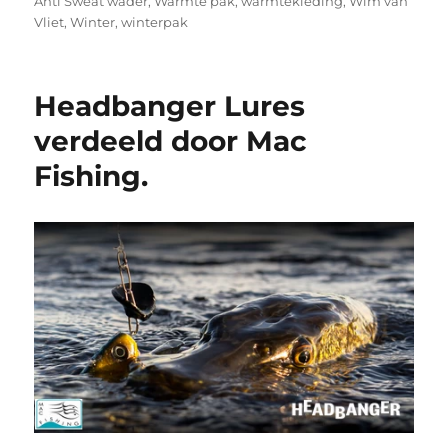
Anti Sweat wader
,
Warmte pak
,
warmtekleding
,
Wim van
Vliet
,
Winter
,
winterpak
Headbanger Lures
verdeeld door Mac
Fishing.