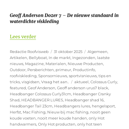
Geoff Anderson Dozer 7 – De nieuwe standaard in
waterdichte viskleding
“De nieuwe Geoff Anderson Dozer 7 Bla
Lees verder
Auteur
Geplaatst
Categorieën
Redactie Roofvisweb
31 oktober 2025
Algemeen
,
op
Artikelen
,
Bellyboat
,
In de markt
,
Ingezonden
,
laatste
nieuws
,
Magazine
,
Materialen
,
Nieuwe Producten
,
Outdoor
,
Persberichten
,
primeur
,
Productinfo
,
roofviskleding
,
Sponsornieuws
,
sportvisnieuws
,
tips en
Tags
tricks
,
visgidsen
,
Vraag het aan..
aktueel
,
Colossus Curly
,
featured
,
Geof Anderson
,
Geoff anderson urus7 black
,
Headbanger Colossus Curly31cm
,
Headbanger Cranky
Shad
,
HEADBANGER LURES
,
Headbanger shad 16
,
Headbanger Tail 23cm
,
Headbangers lures
,
hengelsport
,
Herfst
,
Mac Fishing
,
Nieuw bij mac fishing
,
nooit geen
koude voeten
,
nooit meer koude handen
,
only Hot
handwarmers
,
Only Hot producten
,
only hot teen