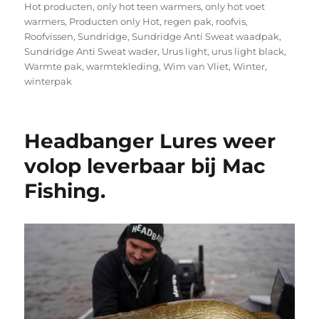
Hot producten
,
only hot teen warmers
,
only hot voet
warmers
,
Producten only Hot
,
regen pak
,
roofvis
,
Roofvissen
,
Sundridge
,
Sundridge Anti Sweat waadpak
,
Sundridge Anti Sweat wader
,
Urus light
,
urus light black
,
Warmte pak
,
warmtekleding
,
Wim van Vliet
,
Winter
,
winterpak
Headbanger Lures weer
volop leverbaar bij Mac
Fishing.