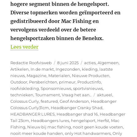
hogere segment binnen de hengelsport.
Diverse topmerken worden geïmporteerd en
gedistribueerd door Mac Fishing en
vervolgens verdeeld over de betere
hengelsportzaken binnen de Benelux.
“Nieuw, Geoff Anderson Dozer Urus Ligh
Lees verder
Auteur
Geplaatst
Categorieën
Redactie Roofvisweb
8 juni 2025
acties
,
Algemeen
,
op
Artikelen
,
In de markt
,
Ingezonden
,
kleding
,
laatste
nieuws
,
Magazine
,
Materialen
,
Nieuwe Producten
,
Outdoor
,
Persberichten
,
primeur
,
Productinfo
,
roofviskleding
,
Sponsornieuws
,
sportvisnieuws
,
Tags
technieken
,
Tournament
,
Vraag het aan..
aktueel
,
Colossus Curly
,
featured
,
Geof Anderson
,
Headbanger
Colossus Curly31cm
,
Headbanger Cranky Shad
,
HEADBANGER LURES
,
Headbanger shad 16
,
Headbanger
Tail 23cm
,
Headbangers lures
,
hengelsport
,
Herfst
,
Mac
Fishing
,
Nieuw bij mac fishing
,
nooit geen koude voeten
,
nooit meer koude handen
,
only Hot handwarmers
,
Only