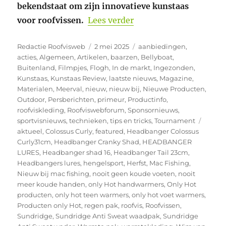
bekendstaat om zijn innovatieve kunstaas
“Headbanger Lures weer
voor roofvissen.
Lees verder
Auteur
Geplaatst
Categorieën
Redactie Roofvisweb
2 mei 2025
aanbiedingen
,
op
acties
,
Algemeen
,
Artikelen
,
baarzen
,
Bellyboat
,
Buitenland
,
Filmpjes
,
Flogh
,
In de markt
,
Ingezonden
,
Kunstaas
,
Kunstaas Review
,
laatste nieuws
,
Magazine
,
Materialen
,
Meerval
,
nieuw
,
nieuw bij
,
Nieuwe Producten
,
Outdoor
,
Persberichten
,
primeur
,
Productinfo
,
roofviskleding
,
Roofviswebforum
,
Sponsornieuws
,
Tags
sportvisnieuws
,
technieken
,
tips en tricks
,
Tournament
aktueel
,
Colossus Curly
,
featured
,
Headbanger Colossus
Curly31cm
,
Headbanger Cranky Shad
,
HEADBANGER
LURES
,
Headbanger shad 16
,
Headbanger Tail 23cm
,
Headbangers lures
,
hengelsport
,
Herfst
,
Mac Fishing
,
Nieuw bij mac fishing
,
nooit geen koude voeten
,
nooit
meer koude handen
,
only Hot handwarmers
,
Only Hot
producten
,
only hot teen warmers
,
only hot voet warmers
,
Producten only Hot
,
regen pak
,
roofvis
,
Roofvissen
,
Sundridge
,
Sundridge Anti Sweat waadpak
,
Sundridge