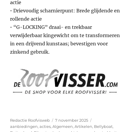
actie
• Drievoudig scharnierpunt: Brede glijdende en
rollende actie
• “G-LOCKING” draai- en trekbaar
verwijderbaar kingewicht om te transformeren
in een drijvend kunstaas; bevestigen voor
zinkend gebruik.
Auteur
Geplaatst
Categorieën
Redactie Roofvisweb
7 november 2025
op
aanbiedingen
,
acties
,
Algemeen
,
Artikelen
,
Bellyboat
,