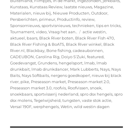
Buitenland
,
Filmpjes
,
In de markt
,
Ingezonden
,
jerkbaits
,
Kunstaas
,
Kunstaas Review
,
laatste nieuws
,
Magazine
,
Materialen
,
nieuw bij
,
Nieuwe Producten
,
Outdoor
,
Persberichten
,
primeur
,
Productinfo
,
review
,
Sponsornieuws
,
sportvisnieuws
,
technieken
,
tips en tricks
,
Tags
Tournament
,
video
,
Vraag het aan..
actie westin
,
aktueel
,
baars
,
Black River boten
,
Black River Fish 470
,
Black River Fishing & BoATS
,
Black River winkel
,
Black
River.nl
,
Blackbay
,
Bone fishing
,
cadeaubonnen
,
CADEUBON
,
Carolina Rig
,
Doiyo S'Zuki
,
featured
,
Goedevangst
,
Grundens
,
hengelsport
,
lmab
,
lmab
drunkbait
,
lmab drunkdancer
,
Mark Lubberts
,
Nays
,
Nays
Baits
,
Nays Softbaits
,
nergens goedkoper!
,
nieuw bij black
river
,
pike
,
Preseason market
,
Preseason market 2.0
,
Preseason market 3.0
,
roofvis
,
Roofvissen
,
snoek
,
snoekbaars
,
sportvisserij nederland
,
spro dsx hengels
,
spro
dsx molens
,
Tegelwijsheid
,
tungsten
,
vaste stok actie
,
Versal 190F
,
werphengels
,
Wetin
,
wild westin dagen