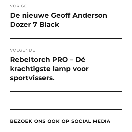
Bericht
VORIGE
navigatie
De nieuwe Geoff Anderson
Vorig
bericht:
Dozer 7 Black
VOLGENDE
Rebeltorch PRO – Dé
Volgend
bericht:
krachtigste lamp voor
sportvissers.
BEZOEK ONS OOK OP SOCIAL MEDIA