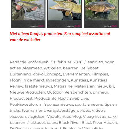
Niet alleen Roofvis producten! Een compleet assortiment
voor de winkelier
Auteur
Geplaatst
Categorieën
Redactie Roofvisweb
11 februari 2026
aanbiedingen
,
op
acties
,
Algemeen
,
Artikelen
,
baarzen
,
Bellyboat
,
Buitenland
,
doiyo Concept,
,
Evenementen
,
Filmpjes
,
Flogh
,
In de markt
,
Ingezonden
,
Kunstaas
,
Kunstaas
Review
,
laatste nieuws
,
Magazine
,
Materialen
,
nieuw bij
,
Nieuwe Producten
,
Outdoor
,
Persberichten
,
primeur
,
Product test
,
Productinfo
,
Roofvisweb Live
,
Roofviswebforum
,
Sponsornieuws
,
sportvisnieuws
,
tips en
tricks
,
Tournament
,
Vangstverslagen
,
video
,
Video's
,
visboten
,
visgidsen
,
Visvakanties
,
Vlog
,
Vraag het aan..
,
xxl
Tags
baarzen
aktueel
,
baars
,
Black River
,
Black River Hasselt
,
DeRoofvisser.com
,
featured
,
Frank van Vliet
,
glider