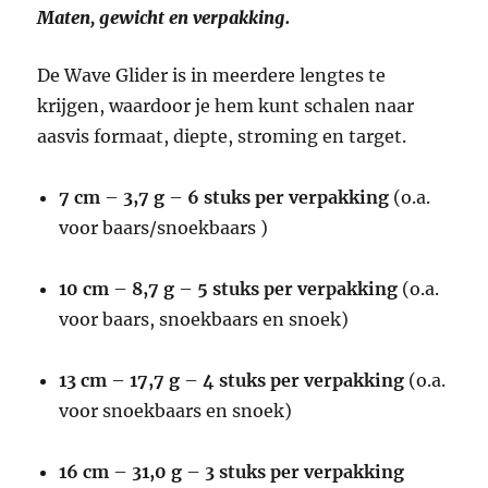
Maten, gewicht en verpakking.
De Wave Glider is in meerdere lengtes te
krijgen, waardoor je hem kunt schalen naar
aasvis formaat, diepte, stroming en target.
7 cm
–
3,7 g
–
6 stuks per verpakking
(o.a.
voor baars/snoekbaars )
10 cm
–
8,7 g
–
5 stuks per verpakking
(o.a.
voor baars, snoekbaars en snoek)
13 cm
–
17,7 g
–
4 stuks per verpakking
(o.a.
voor snoekbaars en snoek)
16 cm
–
31,0 g
–
3 stuks per verpakking