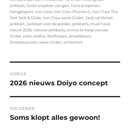
jerkbait
,
Grote snoeken vangen
,
hans koopman
,
hengelsport
,
iron claw
,
Iron Claw Phanto-G
,
Iron Claw The
Tool Jerk & Glide
,
Iron Claw wave Glider
,
Jack vd Mortel
,
jerkbait
,
Jerkbait voor de polder
,
jerkbaits
,
must have
,
nieuw 2026
,
nieuwe jerkbaits
,
online te koop wavwe
Glider
,
pike
,
roofvis
,
Roofvissen
,
snoekbaars
,
Snoekbaarzen
,
wave Glider
,
winkeliers
Bericht
VORIGE
navigatie
2026 nieuws Doiyo concept
Vorig
bericht:
VOLGENDE
Soms klopt alles gewoon!
Volgend
bericht: