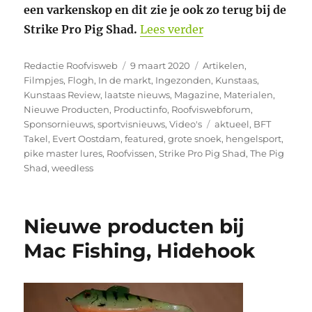
een varkenskop en dit zie je ook zo terug bij de
“Alles over de Stri
Strike Pro Pig Shad.
Lees verder
Auteur
Geplaatst
Categorieën
Redactie Roofvisweb
9 maart 2020
Artikelen
,
op
Filmpjes
,
Flogh
,
In de markt
,
Ingezonden
,
Kunstaas
,
Kunstaas Review
,
laatste nieuws
,
Magazine
,
Materialen
,
Nieuwe Producten
,
Productinfo
,
Roofviswebforum
,
Tags
Sponsornieuws
,
sportvisnieuws
,
Video's
aktueel
,
BFT
Takel
,
Evert Oostdam
,
featured
,
grote snoek
,
hengelsport
,
pike master lures
,
Roofvissen
,
Strike Pro Pig Shad
,
The Pig
Shad
,
weedless
Nieuwe producten bij
Mac Fishing, Hidehook