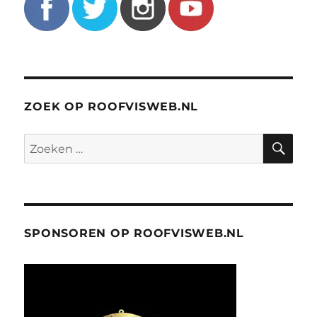
ZOEK OP ROOFVISWEB.NL
ZO
Zoeken
naar:
SPONSOREN OP ROOFVISWEB.NL