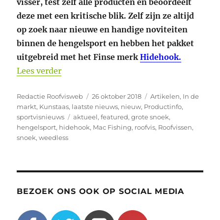
visser, test zelf alle producten en beoordeelt
deze met een kritische blik. Zelf zijn ze altijd
op zoek naar nieuwe en handige noviteiten
binnen de hengelsport en hebben het pakket
uitgebreid met het Finse merk
Hidehook.
“Nieuwe producten bij Mac Fishing, Hi
Lees verder
Auteur
Geplaatst
Categorieën
Redactie Roofvisweb
26 oktober 2018
Artikelen
,
In de
op
markt
,
Kunstaas
,
laatste nieuws
,
nieuw
,
Productinfo
,
Tags
sportvisnieuws
aktueel
,
featured
,
grote snoek
,
hengelsport
,
hidehook
,
Mac Fishing
,
roofvis
,
Roofvissen
,
snoek
,
weedless
BEZOEK ONS OOK OP SOCIAL MEDIA