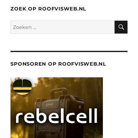
ZOEK OP ROOFVISWEB.NL
ZO
Zoeken
naar:
SPONSOREN OP ROOFVISWEB.NL