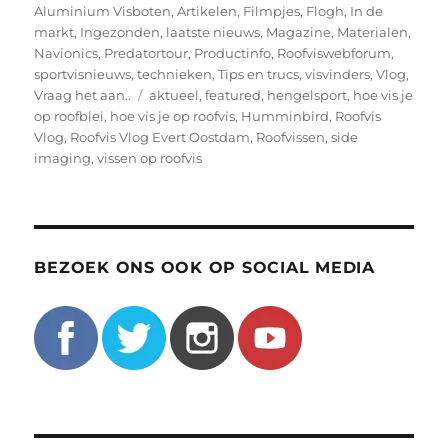
op
Aluminium Visboten
,
Artikelen
,
Filmpjes
,
Flogh
,
In de
markt
,
Ingezonden
,
laatste nieuws
,
Magazine
,
Materialen
,
Navionics
,
Predatortour
,
Productinfo
,
Roofviswebforum
,
sportvisnieuws
,
technieken
,
Tips en trucs
,
visvinders
,
Vlog
,
Tags
Vraag het aan..
aktueel
,
featured
,
hengelsport
,
hoe vis je
op roofblei
,
hoe vis je op roofvis
,
Humminbird
,
Roofvis
Vlog
,
Roofvis Vlog Evert Oostdam
,
Roofvissen
,
side
imaging
,
vissen op roofvis
BEZOEK ONS OOK OP SOCIAL MEDIA