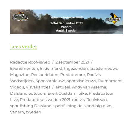
“Predatortour Zweden vandaag van start
Lees verder
Auteur
Geplaatst
Categorieën
Redactie Roofvisweb
2 september 2021
op
Evenementen
,
In de markt
,
Ingezonden
,
laatste nieuws
,
Magazine
,
Persberichten
,
Predatortour
,
Roofvis
Wedstrijden
,
Sponsornieuws
,
sportvisnieuws
,
Tournament
,
Tags
Video's
,
Visvakanties
aktueel
,
Andy van Assema
,
Dalsland outdoors
,
Evert Oostdam
,
pike
,
Predatortour
Live
,
Predatortour zweden 2021
,
roofvis
,
Roofvissen
,
sportfishing Dalsland
,
sportfishing dalsland big pike
,
Vänern
,
zweden