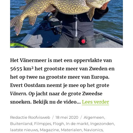
Het Vänermeer is met een oppervlakte van
5655 km² het grootste meer van Zweden en
het op twee na grootste meer van Europa.
Evert Oostdam neemt je mee op het grote
Vänern. O
p jacht naar de grote Zweedse
“Evert Oo
snoeken. Bekijk nu de video…
Lees verder
Auteur
Geplaatst
Categorieën
Redactie Roofvisweb
18 mei 2020
Algemeen
,
op
Buitenland
,
Filmpjes
,
Flogh
,
In de markt
,
Ingezonden
,
laatste nieuws
,
Magazine
,
Materialen
,
Navionics
,