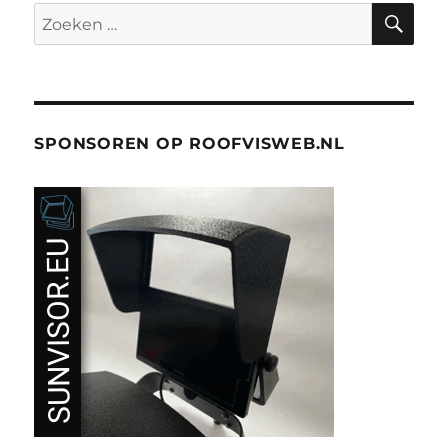
ZO
Zoeken
naar:
SPONSOREN OP ROOFVISWEB.NL