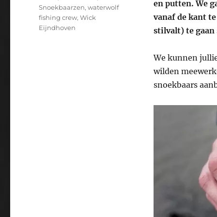
en putten. We g
Snoekbaarzen
,
waterwolf
vanaf de kant te
fishing crew
,
Wick
Eijndhoven
stilvalt) te gaa
We kunnen jullie
wilden meewerke
snoekbaars aanbe