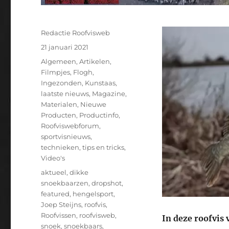
Auteur
Redactie Roofvisweb
Geplaatst
21 januari 2021
op
Categorieën
Algemeen
,
Artikelen
,
Filmpjes
,
Flogh
,
Ingezonden
,
Kunstaas
,
laatste nieuws
,
Magazine
,
Materialen
,
Nieuwe
Producten
,
Productinfo
,
Roofviswebforum
,
sportvisnieuws
,
technieken
,
tips en tricks
,
Video's
Tags
aktueel
,
dikke
snoekbaarzen
,
dropshot
,
featured
,
hengelsport
,
Joep Steijns
,
roofvis
,
Roofvissen
,
roofvisweb
,
In deze roofvis 
snoek
,
snoekbaars
,