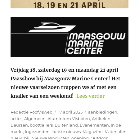
Vrijdag 18, zaterdag 19 en maandag 21 april
Paasshow bij Maasgouw Marine Center! Het
nieuwe vaarseizoen trappen we af met een
“Paasshow 20
knaller van een weekend!
Lees verder
Auteur
Geplaatst
Categorieën
Redactie Roofvisweb
17 april 2025
aanbiedingen
,
op
acties
,
Algemeen
,
Aluminium Visboten
,
Artikelen
,
Beurzen
,
boottrailers
,
Buitenland
,
Evenementen
,
In de
markt
,
Ingezonden
,
laatste nieuws
,
Magazine
,
Materialen
,
nieuw bij
,
Nieuwe Producten
,
opening
,
Outdoor
,