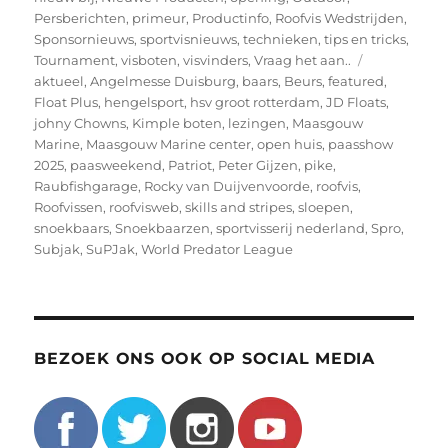
Persberichten
,
primeur
,
Productinfo
,
Roofvis Wedstrijden
,
Sponsornieuws
,
sportvisnieuws
,
technieken
,
tips en tricks
,
Tags
Tournament
,
visboten
,
visvinders
,
Vraag het aan..
aktueel
,
Angelmesse Duisburg
,
baars
,
Beurs
,
featured
,
Float Plus
,
hengelsport
,
hsv groot rotterdam
,
JD Floats
,
johny Chowns
,
Kimple boten
,
lezingen
,
Maasgouw
Marine
,
Maasgouw Marine center
,
open huis
,
paasshow
2025
,
paasweekend
,
Patriot
,
Peter Gijzen
,
pike
,
Raubfishgarage
,
Rocky van Duijvenvoorde
,
roofvis
,
Roofvissen
,
roofvisweb
,
skills and stripes
,
sloepen
,
snoekbaars
,
Snoekbaarzen
,
sportvisserij nederland
,
Spro
,
Subjak
,
SuPJak
,
World Predator League
BEZOEK ONS OOK OP SOCIAL MEDIA