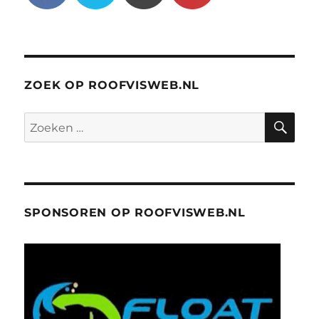
ZOEK OP ROOFVISWEB.NL
ZO
Zoeken
naar:
SPONSOREN OP ROOFVISWEB.NL