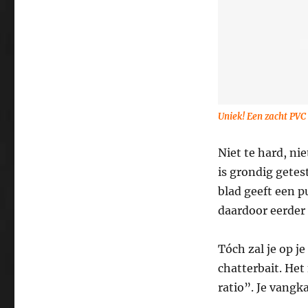
Uniek! Een zacht PVC
Niet te hard, ni
is grondig getes
blad geeft een p
daardoor eerder 
Tóch zal je op j
chatterbait. Het
ratio”. Je vangk