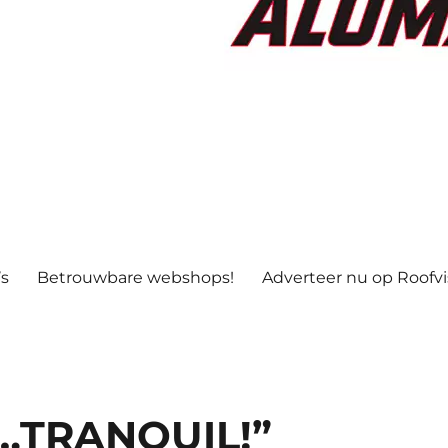
’s
Betrouwbare webshops!
Adverteer nu op Roofv
me…TRANQUIL!”