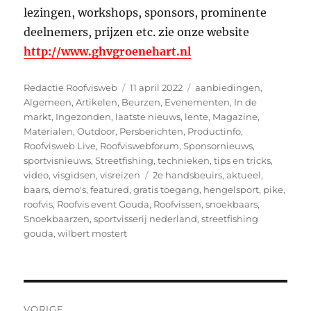
lezingen, workshops, sponsors, prominente
deelnemers, prijzen etc. zie onze website
http://www.ghvgroenehart.nl
Auteur
Geplaatst
Categorieën
Redactie Roofvisweb
11 april 2022
aanbiedingen
,
op
Algemeen
,
Artikelen
,
Beurzen
,
Evenementen
,
In de
markt
,
Ingezonden
,
laatste nieuws
,
lente
,
Magazine
,
Materialen
,
Outdoor
,
Persberichten
,
Productinfo
,
Roofvisweb Live
,
Roofviswebforum
,
Sponsornieuws
,
sportvisnieuws
,
Streetfishing
,
technieken
,
tips en tricks
,
Tags
video
,
visgidsen
,
visreizen
2e handsbeuirs
,
aktueel
,
baars
,
demo's
,
featured
,
gratis toegang
,
hengelsport
,
pike
,
roofvis
,
Roofvis event Gouda
,
Roofvissen
,
snoekbaars
,
Snoekbaarzen
,
sportvisserij nederland
,
streetfishing
gouda
,
wilbert mostert
Bericht
VORIGE