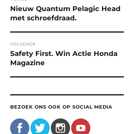
navigatie
Nieuw Quantum Pelagic Head
Vorig
bericht:
met schroefdraad.
VOLGENDE
Safety First. Win Actie Honda
Volgend
bericht:
Magazine
BEZOEK ONS OOK OP SOCIAL MEDIA