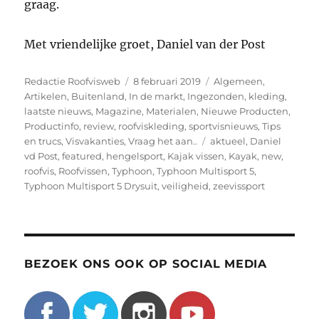
graag.
Met vriendelijke groet, Daniel van der Post
Auteur
Geplaatst
Categorieën
Redactie Roofvisweb
8 februari 2019
Algemeen
,
op
Artikelen
,
Buitenland
,
In de markt
,
Ingezonden
,
kleding
,
laatste nieuws
,
Magazine
,
Materialen
,
Nieuwe Producten
,
Productinfo
,
review
,
roofviskleding
,
sportvisnieuws
,
Tips
Tags
en trucs
,
Visvakanties
,
Vraag het aan..
aktueel
,
Daniel
vd Post
,
featured
,
hengelsport
,
Kajak vissen
,
Kayak
,
new
,
roofvis
,
Roofvissen
,
Typhoon
,
Typhoon Multisport 5
,
Typhoon Multisport 5 Drysuit
,
veiligheid
,
zeevissport
BEZOEK ONS OOK OP SOCIAL MEDIA