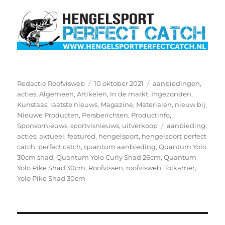
Auteur
Geplaatst
Categorieën
Redactie Roofvisweb
10 oktober 2021
aanbiedingen
,
op
acties
,
Algemeen
,
Artikelen
,
In de markt
,
Ingezonden
,
Kunstaas
,
laatste nieuws
,
Magazine
,
Materialen
,
nieuw bij
,
Nieuwe Producten
,
Persberichten
,
Productinfo
,
Tags
Sponsornieuws
,
sportvisnieuws
,
uitverkoop
aanbieding
,
acties
,
aktueel
,
featured
,
hengelsport
,
hengelsport perfect
catch
,
perfect catch
,
quantum aanbieding
,
Quantum Yolo
30cm shad
,
Quantum Yolo Curly Shad 26cm
,
Quantum
Yolo Pike Shad 30cm
,
Roofvissen
,
roofvisweb
,
Tolkamer
,
Yolo Pike Shad 30cm