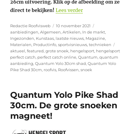
26cm uitvoering. Klik op de afbeelding om ze
“De grote snoeken m
direct te bekijken!
Lees verder
Auteur
Geplaatst
Categorieën
Redactie Roofvisweb
10 november 2021
op
aanbiedingen
,
Algemeen
,
Artikelen
,
In de markt
,
Ingezonden
,
Kunstaas
,
laatste nieuws
,
Magazine
,
Tags
Materialen
,
Productinfo
,
sportvisnieuws
,
technieken
aktueel
,
featured
,
grote snoek
,
hengelsport
,
hengelsport
perfect catch
,
perfect catch online
,
Quantum
,
quantum
aanbieding
,
Quantum Yolo 30cm shad
,
Quantum Yolo
Pike Shad 30cm
,
roofvis
,
Roofvissen
,
snoek
Quantum Yolo Pike Shad
30cm. De grote snoeken
magneet!