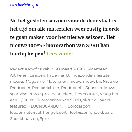
Persbericht Spro
Nu het gesloten seizoen voor de deur staat is
het tijd om alle materialen weer rustig in orde
te gaan maken voor het nieuwe seizoen. Het
nieuwe 100% Fluorocarbon van SPRO kan
“Spro 100% vertrouwen
hierbij helpen!
Lees verder
Auteur
Geplaatst
Categorieën
Redactie Roofvisweb
20 maart 2019
Algemeen
,
op
Artikelen
,
baarzen
,
In de markt
,
Ingezonden
,
laatste
nieuws
,
Magazine
,
Materialen
,
nieuw
,
nieuw bij
,
Nieuwe
Producten
,
Persberichten
,
Productinfo
,
Sponsornieuws
,
sportvisnieuws
,
spro
,
technieken
,
Tips en trucs
,
Vraag het
Tags
aan..
100% Fluorocarbon van SPRO
,
aktueel
,
baars
,
featured
,
FLUOROCARBON
,
Fluorocarbon
leadermateriaal
,
hengelsport
,
Roofvissen
,
snoekbaars
,
Snoekbaarzen
,
Spro