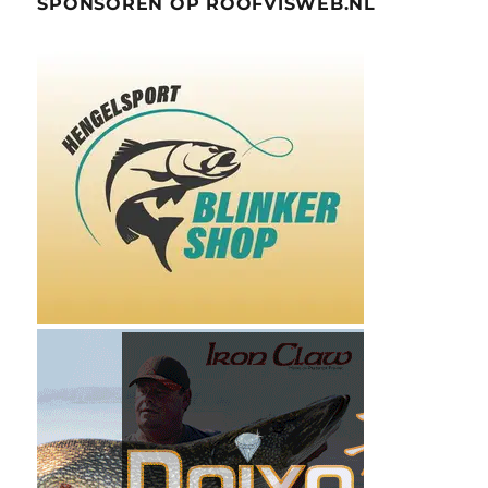
SPONSOREN OP ROOFVISWEB.NL