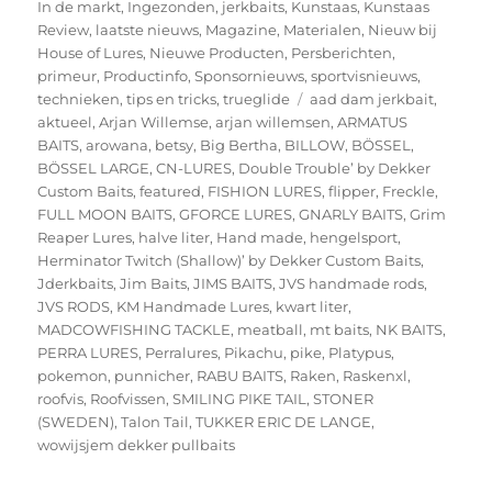
In de markt
,
Ingezonden
,
jerkbaits
,
Kunstaas
,
Kunstaas
Review
,
laatste nieuws
,
Magazine
,
Materialen
,
Nieuw bij
House of Lures
,
Nieuwe Producten
,
Persberichten
,
primeur
,
Productinfo
,
Sponsornieuws
,
sportvisnieuws
,
Tags
technieken
,
tips en tricks
,
trueglide
aad dam jerkbait
,
aktueel
,
Arjan Willemse
,
arjan willemsen
,
ARMATUS
BAITS
,
arowana
,
betsy
,
Big Bertha
,
BILLOW
,
BÖSSEL
,
BÖSSEL LARGE
,
CN-LURES
,
Double Trouble’ by Dekker
Custom Baits
,
featured
,
FISHION LURES
,
flipper
,
Freckle
,
FULL MOON BAITS
,
GFORCE LURES
,
GNARLY BAITS
,
Grim
Reaper Lures
,
halve liter
,
Hand made
,
hengelsport
,
Herminator Twitch (Shallow)’ by Dekker Custom Baits
,
Jderkbaits
,
Jim Baits
,
JIMS BAITS
,
JVS handmade rods
,
JVS RODS
,
KM Handmade Lures
,
kwart liter
,
MADCOWFISHING TACKLE
,
meatball
,
mt baits
,
NK BAITS
,
PERRA LURES
,
Perralures
,
Pikachu
,
pike
,
Platypus
,
pokemon
,
punnicher
,
RABU BAITS
,
Raken
,
Raskenxl
,
roofvis
,
Roofvissen
,
SMILING PIKE TAIL
,
STONER
(SWEDEN)
,
Talon Tail
,
TUKKER ERIC DE LANGE
,
wowijsjem dekker pullbaits