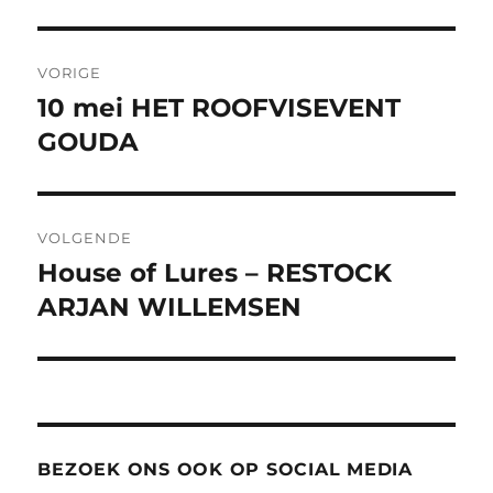
Bericht
VORIGE
navigatie
10 mei HET ROOFVISEVENT
Vorig
bericht:
GOUDA
VOLGENDE
House of Lures – RESTOCK
Volgend
bericht:
ARJAN WILLEMSEN
BEZOEK ONS OOK OP SOCIAL MEDIA