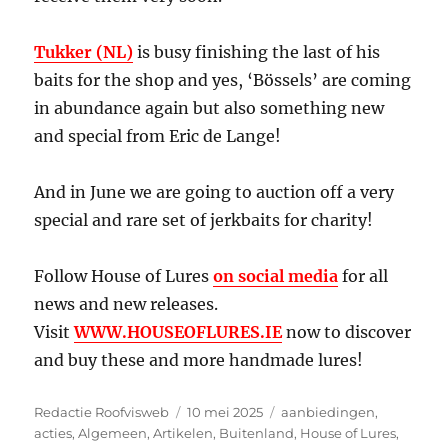
Tukker (NL)
is busy finishing the last of his
baits for the shop and yes, ‘Bössels’ are coming
in abundance again but also something new
and special from Eric de Lange!
And in June we are going to auction off a very
special and rare set of jerkbaits for charity!
Follow House of Lures
on social media
for all
news and new releases.
Visit
WWW.HOUSEOFLURES.IE
now to discover
and buy these and more handmade lures!
Auteur
Geplaatst
Categorieën
Redactie Roofvisweb
10 mei 2025
aanbiedingen
,
op
acties
,
Algemeen
,
Artikelen
,
Buitenland
,
House of Lures
,