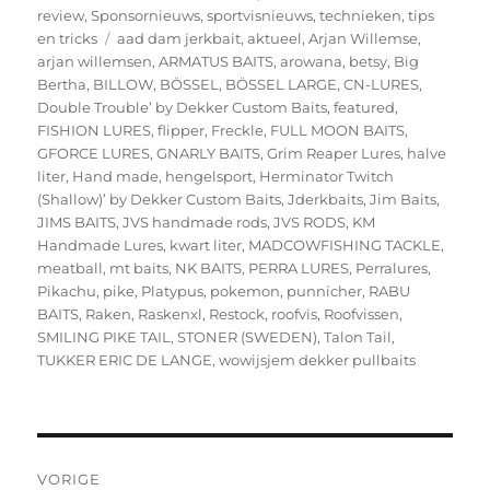
review
,
Sponsornieuws
,
sportvisnieuws
,
technieken
,
tips
Tags
en tricks
aad dam jerkbait
,
aktueel
,
Arjan Willemse
,
arjan willemsen
,
ARMATUS BAITS
,
arowana
,
betsy
,
Big
Bertha
,
BILLOW
,
BÖSSEL
,
BÖSSEL LARGE
,
CN-LURES
,
Double Trouble’ by Dekker Custom Baits
,
featured
,
FISHION LURES
,
flipper
,
Freckle
,
FULL MOON BAITS
,
GFORCE LURES
,
GNARLY BAITS
,
Grim Reaper Lures
,
halve
liter
,
Hand made
,
hengelsport
,
Herminator Twitch
(Shallow)’ by Dekker Custom Baits
,
Jderkbaits
,
Jim Baits
,
JIMS BAITS
,
JVS handmade rods
,
JVS RODS
,
KM
Handmade Lures
,
kwart liter
,
MADCOWFISHING TACKLE
,
meatball
,
mt baits
,
NK BAITS
,
PERRA LURES
,
Perralures
,
Pikachu
,
pike
,
Platypus
,
pokemon
,
punnicher
,
RABU
BAITS
,
Raken
,
Raskenxl
,
Restock
,
roofvis
,
Roofvissen
,
SMILING PIKE TAIL
,
STONER (SWEDEN)
,
Talon Tail
,
TUKKER ERIC DE LANGE
,
wowijsjem dekker pullbaits
Bericht
VORIGE