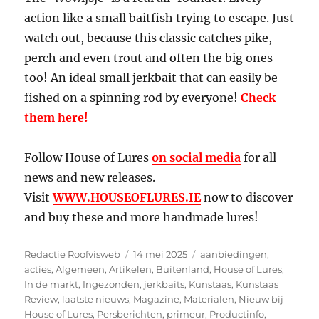
action like a small baitfish trying to escape. Just
watch out, because this classic catches pike,
perch and even trout and often the big ones
too! An ideal small jerkbait that can easily be
fished on a spinning rod by everyone!
Check
them here!
Follow House of Lures
on social media
for all
news and new releases.
Visit
WWW.HOUSEOFLURES.IE
now to discover
and buy these and more handmade lures!
Auteur
Geplaatst
Categorieën
Redactie Roofvisweb
14 mei 2025
aanbiedingen
,
op
acties
,
Algemeen
,
Artikelen
,
Buitenland
,
House of Lures
,
In de markt
,
Ingezonden
,
jerkbaits
,
Kunstaas
,
Kunstaas
Review
,
laatste nieuws
,
Magazine
,
Materialen
,
Nieuw bij
House of Lures
,
Persberichten
,
primeur
,
Productinfo
,