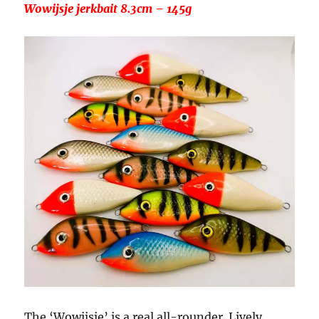
Wowijsje jerkbait 8.3cm – 145g
The ‘Wowijsje’ is a real all-rounder. Lively