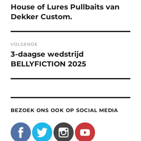
navigatie
House of Lures Pullbaits van
Vorig
bericht:
Dekker Custom.
VOLGENDE
3-daagse wedstrijd
Volgend
bericht:
BELLYFICTION 2025
BEZOEK ONS OOK OP SOCIAL MEDIA