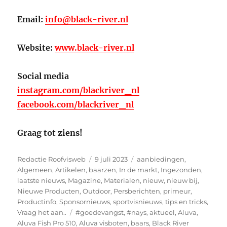
Email:
info@black-river.nl
Website:
www.black-river.nl
Social media
instagram.com/blackriver_nl
facebook.com/blackriver_nl
Graag tot ziens!
Auteur
Geplaatst
Categorieën
Redactie Roofvisweb
9 juli 2023
aanbiedingen
,
op
Algemeen
,
Artikelen
,
baarzen
,
In de markt
,
Ingezonden
,
laatste nieuws
,
Magazine
,
Materialen
,
nieuw
,
nieuw bij
,
Nieuwe Producten
,
Outdoor
,
Persberichten
,
primeur
,
Productinfo
,
Sponsornieuws
,
sportvisnieuws
,
tips en tricks
,
Tags
Vraag het aan..
#goedevangst
,
#nays
,
aktueel
,
Aluva
,
Aluva Fish Pro 510
,
Aluva visboten
,
baars
,
Black River