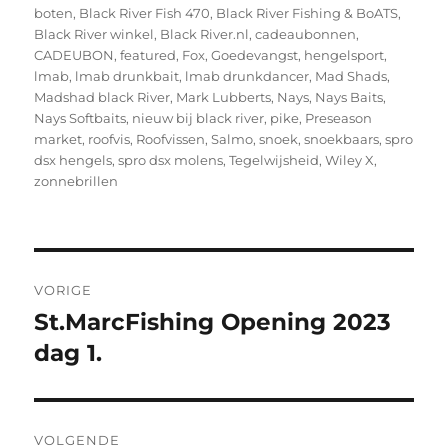
boten
,
Black River Fish 470
,
Black River Fishing & BoATS
,
Black River winkel
,
Black River.nl
,
cadeaubonnen
,
CADEUBON
,
featured
,
Fox
,
Goedevangst
,
hengelsport
,
lmab
,
lmab drunkbait
,
lmab drunkdancer
,
Mad Shads
,
Madshad black River
,
Mark Lubberts
,
Nays
,
Nays Baits
,
Nays Softbaits
,
nieuw bij black river
,
pike
,
Preseason
market
,
roofvis
,
Roofvissen
,
Salmo
,
snoek
,
snoekbaars
,
spro
dsx hengels
,
spro dsx molens
,
Tegelwijsheid
,
Wiley X
,
zonnebrillen
Bericht
VORIGE
navigatie
St.MarcFishing Opening 2023
Vorig
bericht:
dag 1.
VOLGENDE