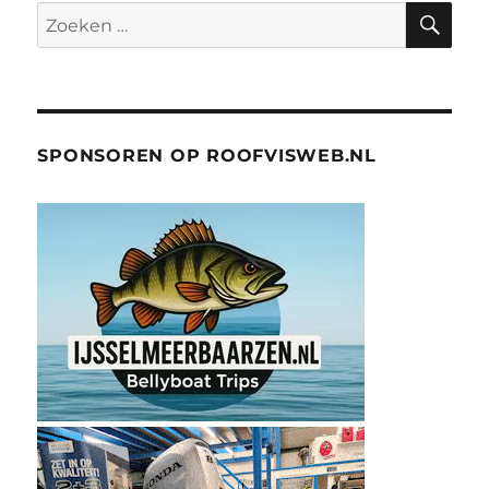
ZO
Zoeken
naar:
SPONSOREN OP ROOFVISWEB.NL