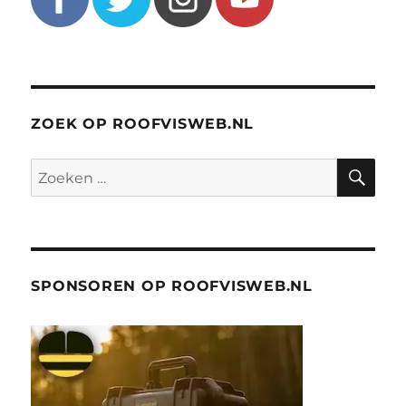
ZOEK OP ROOFVISWEB.NL
ZO
Zoeken
naar:
SPONSOREN OP ROOFVISWEB.NL