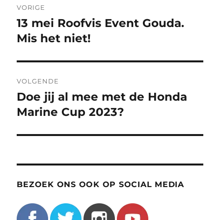
VORIGE
navigatie
13 mei Roofvis Event Gouda.
Vorig
bericht:
Mis het niet!
VOLGENDE
Doe jij al mee met de Honda
Volgend
bericht:
Marine Cup 2023?
BEZOEK ONS OOK OP SOCIAL MEDIA