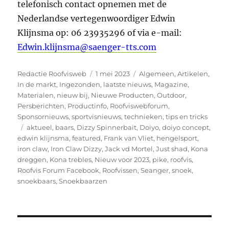
telefonisch contact opnemen met de
Nederlandse vertegenwoordiger Edwin
Klijnsma op: 06 23935296 of via e-mail:
Edwin.klijnsma@saenger-tts.com
Auteur
Geplaatst
Categorieën
Redactie Roofvisweb
1 mei 2023
Algemeen
,
Artikelen
,
op
In de markt
,
Ingezonden
,
laatste nieuws
,
Magazine
,
Materialen
,
nieuw bij
,
Nieuwe Producten
,
Outdoor
,
Persberichten
,
Productinfo
,
Roofviswebforum
,
Sponsornieuws
,
sportvisnieuws
,
technieken
,
tips en tricks
Tags
aktueel
,
baars
,
Dizzy Spinnerbait
,
Doiyo
,
doiyo concept
,
edwin klijnsma
,
featured
,
Frank van Vliet
,
hengelsport
,
iron claw
,
Iron Claw Dizzy
,
Jack vd Mortel
,
Just shad
,
Kona
dreggen
,
Kona trebles
,
Nieuw voor 2023
,
pike
,
roofvis
,
Roofvis Forum Facebook
,
Roofvissen
,
Seanger
,
snoek
,
snoekbaars
,
Snoekbaarzen
Bericht