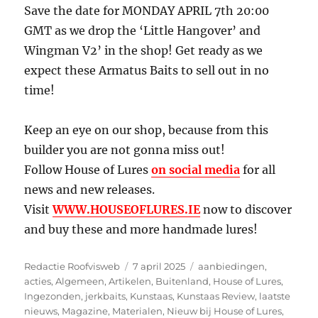
Save the date for MONDAY APRIL 7th 20:00
GMT as we drop the ‘Little Hangover’ and
Wingman V2’ in the shop! Get ready as we
expect these Armatus Baits to sell out in no
time!
Keep an eye on our shop, because from this
builder you are not gonna miss out!
Follow House of Lures
on social media
for all
news and new releases.
Visit
WWW.HOUSEOFLURES.IE
now to discover
and buy these and more handmade lures!
Auteur
Geplaatst
Categorieën
Redactie Roofvisweb
7 april 2025
aanbiedingen
,
op
acties
,
Algemeen
,
Artikelen
,
Buitenland
,
House of Lures
,
Ingezonden
,
jerkbaits
,
Kunstaas
,
Kunstaas Review
,
laatste
nieuws
,
Magazine
,
Materialen
,
Nieuw bij House of Lures
,