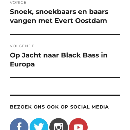
VORIGE
navigatie
Snoek, snoekbaars en baars
Vorig
bericht:
vangen met Evert Oostdam
VOLGENDE
Op Jacht naar Black Bass in
Volgend
bericht:
Europa
BEZOEK ONS OOK OP SOCIAL MEDIA