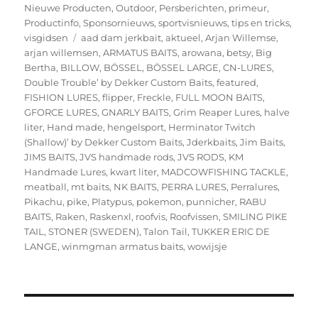
Nieuwe Producten
,
Outdoor
,
Persberichten
,
primeur
,
Productinfo
,
Sponsornieuws
,
sportvisnieuws
,
tips en tricks
,
Tags
visgidsen
aad dam jerkbait
,
aktueel
,
Arjan Willemse
,
arjan willemsen
,
ARMATUS BAITS
,
arowana
,
betsy
,
Big
Bertha
,
BILLOW
,
BÖSSEL
,
BÖSSEL LARGE
,
CN-LURES
,
Double Trouble’ by Dekker Custom Baits
,
featured
,
FISHION LURES
,
flipper
,
Freckle
,
FULL MOON BAITS
,
GFORCE LURES
,
GNARLY BAITS
,
Grim Reaper Lures
,
halve
liter
,
Hand made
,
hengelsport
,
Herminator Twitch
(Shallow)’ by Dekker Custom Baits
,
Jderkbaits
,
Jim Baits
,
JIMS BAITS
,
JVS handmade rods
,
JVS RODS
,
KM
Handmade Lures
,
kwart liter
,
MADCOWFISHING TACKLE
,
meatball
,
mt baits
,
NK BAITS
,
PERRA LURES
,
Perralures
,
Pikachu
,
pike
,
Platypus
,
pokemon
,
punnicher
,
RABU
BAITS
,
Raken
,
Raskenxl
,
roofvis
,
Roofvissen
,
SMILING PIKE
TAIL
,
STONER (SWEDEN)
,
Talon Tail
,
TUKKER ERIC DE
LANGE
,
winmgman armatus baits
,
wowijsje
Bericht