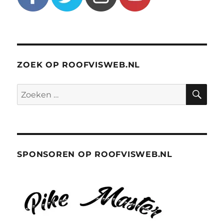
ZOEK OP ROOFVISWEB.NL
ZO
Zoeken
naar:
SPONSOREN OP ROOFVISWEB.NL