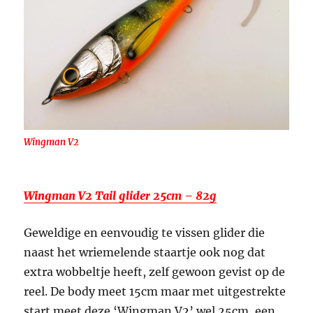
Wingman V2
Wingman V2 Tail glider 25cm – 82g
Geweldige en eenvoudig te vissen glider die
naast het wriemelende staartje ook nog dat
extra wobbeltje heeft, zelf gewoon gevist op de
reel. De body meet 15cm maar met uitgestrekte
start meet deze ‘Wingman V2’ wel 25cm, een