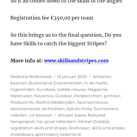
So it all comes down to the skills of the angler.
Registration fee €350,00 per team
So this brings us to the final question, Do you
have Skills to catch the biggest Stripes?
More info at:
www.skillsandstripes.com
Auteur
Geplaatst
Categorieën
Redactie Roofvisweb
16 januari 2024
Artikelen
,
op
baarzen
,
Buitenland
,
Evenementen
,
In de markt
,
Ingezonden
,
Kunstaas
,
laatste nieuws
,
Magazine
,
Materialen
,
Navionics
,
Outdoor
,
Persberichten
,
primeur
,
Productinfo
,
Roofvis Wedstrijden
,
Sponsornieuws
,
sportvisnieuws
,
technieken
,
tips en tricks
,
Tournament
,
Tags
visboten
,
xxl baarzen
aktueel
,
baars
,
featured
,
hengelsport
,
hsv groot rotterdam
,
Michel Oostdijk
,
registration skills and stripes
,
Roofvissen
,
skills and stripes
,
snoekbaars
,
sportvisserij nederland