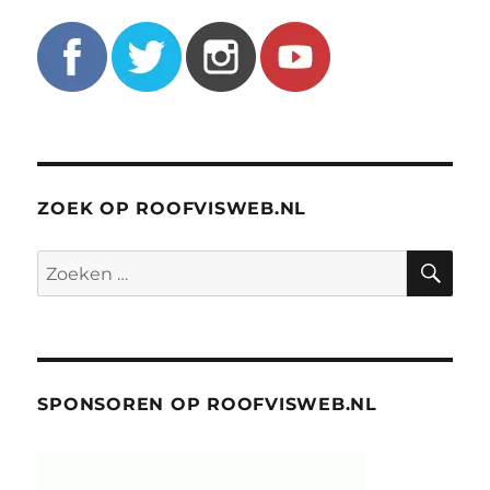
ZOEK OP ROOFVISWEB.NL
ZO
Zoeken
naar:
SPONSOREN OP ROOFVISWEB.NL