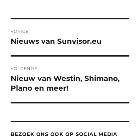
Bericht
VORIGE
navigatie
Nieuws van Sunvisor.eu
Vorig
bericht:
VOLGENDE
Nieuw van Westin, Shimano,
Volgend
bericht:
Plano en meer!
BEZOEK ONS OOK OP SOCIAL MEDIA