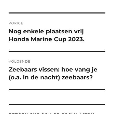
Bericht
VORIGE
navigatie
Nog enkele plaatsen vrij
Vorig
bericht:
Honda Marine Cup 2023.
VOLGENDE
Zeebaars vissen: hoe vang je
Volgend
bericht:
(o.a. in de nacht) zeebaars?