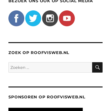
BEZOEK ONS OOK OP SOCIAL MEDIA
ZOEK OP ROOFVISWEB.NL
ZO
Zoeken
naar:
SPONSOREN OP ROOFVISWEB.NL