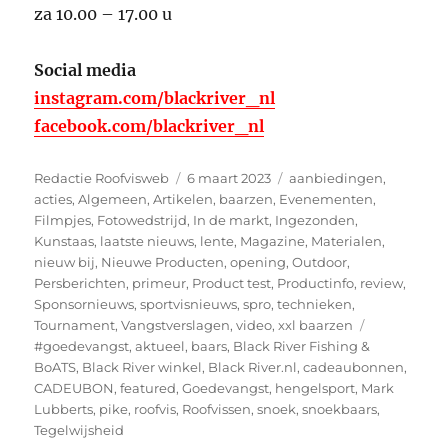
za 10.00 – 17.00 u
Social media
instagram.com/blackriver_nl
facebook.com/blackriver_nl
Auteur
Geplaatst
Categorieën
Redactie Roofvisweb
6 maart 2023
aanbiedingen
,
op
acties
,
Algemeen
,
Artikelen
,
baarzen
,
Evenementen
,
Filmpjes
,
Fotowedstrijd
,
In de markt
,
Ingezonden
,
Kunstaas
,
laatste nieuws
,
lente
,
Magazine
,
Materialen
,
nieuw bij
,
Nieuwe Producten
,
opening
,
Outdoor
,
Persberichten
,
primeur
,
Product test
,
Productinfo
,
review
,
Sponsornieuws
,
sportvisnieuws
,
spro
,
technieken
,
Tags
Tournament
,
Vangstverslagen
,
video
,
xxl baarzen
#goedevangst
,
aktueel
,
baars
,
Black River Fishing &
BoATS
,
Black River winkel
,
Black River.nl
,
cadeaubonnen
,
CADEUBON
,
featured
,
Goedevangst
,
hengelsport
,
Mark
Lubberts
,
pike
,
roofvis
,
Roofvissen
,
snoek
,
snoekbaars
,
Tegelwijsheid