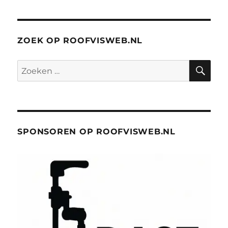
ZOEK OP ROOFVISWEB.NL
ZO
Zoeken
naar:
SPONSOREN OP ROOFVISWEB.NL