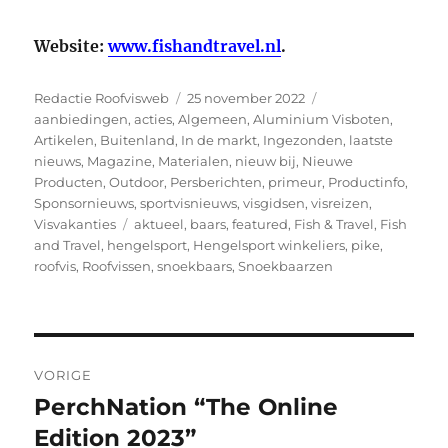
Website:
www.fishandtravel.nl
.
Auteur
Geplaatst
Categorieën
Redactie Roofvisweb
25 november 2022
op
aanbiedingen
,
acties
,
Algemeen
,
Aluminium Visboten
,
Artikelen
,
Buitenland
,
In de markt
,
Ingezonden
,
laatste
nieuws
,
Magazine
,
Materialen
,
nieuw bij
,
Nieuwe
Producten
,
Outdoor
,
Persberichten
,
primeur
,
Productinfo
,
Sponsornieuws
,
sportvisnieuws
,
visgidsen
,
visreizen
,
Tags
Visvakanties
aktueel
,
baars
,
featured
,
Fish & Travel
,
Fish
and Travel
,
hengelsport
,
Hengelsport winkeliers
,
pike
,
roofvis
,
Roofvissen
,
snoekbaars
,
Snoekbaarzen
Bericht
VORIGE
navigatie
PerchNation “The Online
Vorig
bericht:
Edition 2023”