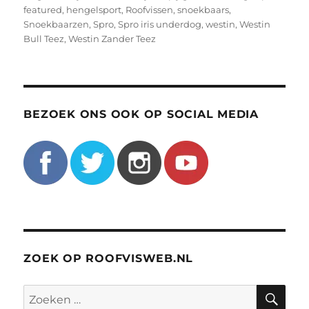
featured
,
hengelsport
,
Roofvissen
,
snoekbaars
,
Snoekbaarzen
,
Spro
,
Spro iris underdog
,
westin
,
Westin
Bull Teez
,
Westin Zander Teez
BEZOEK ONS OOK OP SOCIAL MEDIA
ZOEK OP ROOFVISWEB.NL
ZO
Zoeken