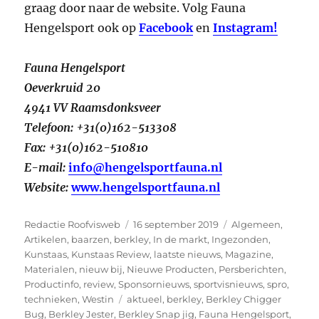
graag door naar de website. Volg Fauna
Hengelsport ook op
Facebook
en
Instagram!
Fauna Hengelsport
Oeverkruid 20
4941 VV Raamsdonksveer
Telefoon:
+31(0)162-513308
Fax:
+31(0)162-510810
E-mail:
info@hengelsportfauna.nl
Website:
www.hengelsportfauna.nl
Auteur
Geplaatst
Categorieën
Redactie Roofvisweb
16 september 2019
Algemeen
,
op
Artikelen
,
baarzen
,
berkley
,
In de markt
,
Ingezonden
,
Kunstaas
,
Kunstaas Review
,
laatste nieuws
,
Magazine
,
Materialen
,
nieuw bij
,
Nieuwe Producten
,
Persberichten
,
Productinfo
,
review
,
Sponsornieuws
,
sportvisnieuws
,
spro
,
Tags
technieken
,
Westin
aktueel
,
berkley
,
Berkley Chigger
Bug
,
Berkley Jester
,
Berkley Snap jig
,
Fauna Hengelsport
,