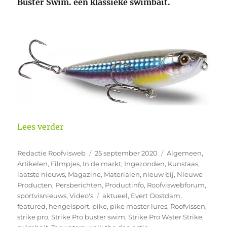
Buster Swim. een klassieke swimbait.
“Nieuwtjes van Strike Pro bij Pike Maste
Lees verder
Auteur
Geplaatst
Categorieën
Redactie Roofvisweb
25 september 2020
Algemeen
,
op
Artikelen
,
Filmpjes
,
In de markt
,
Ingezonden
,
Kunstaas
,
laatste nieuws
,
Magazine
,
Materialen
,
nieuw bij
,
Nieuwe
Producten
,
Persberichten
,
Productinfo
,
Roofviswebforum
,
Tags
sportvisnieuws
,
Video's
aktueel
,
Evert Oostdam
,
featured
,
hengelsport
,
pike
,
pike master lures
,
Roofvissen
,
strike pro
,
Strike Pro buster swim
,
Strike Pro Water Strike
,