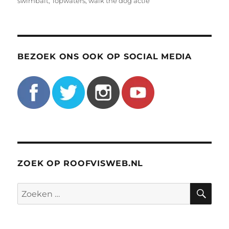
swimbait
,
Topwaters
,
walk the dog actie
BEZOEK ONS OOK OP SOCIAL MEDIA
ZOEK OP ROOFVISWEB.NL
ZO
Zoeken
naar: